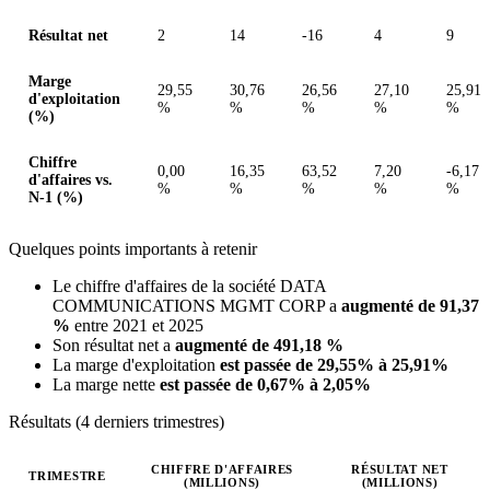
Résultat net
2
14
-16
4
9
Marge
29,55
30,76
26,56
27,10
25,91
d'exploitation
%
%
%
%
%
(%)
Chiffre
0,00
16,35
63,52
7,20
-6,17
d'affaires vs.
%
%
%
%
%
N-1 (%)
Quelques points importants à retenir
Le chiffre d'affaires de la société DATA
COMMUNICATIONS MGMT CORP a
augmenté de 91,37
%
entre 2021 et 2025
Son résultat net a
augmenté de 491,18 %
La marge d'exploitation
est passée de 29,55% à 25,91%
La marge nette
est passée de 0,67% à 2,05%
Résultats (4 derniers trimestres)
CHIFFRE D'AFFAIRES
RÉSULTAT NET
TRIMESTRE
(MILLIONS)
(MILLIONS)