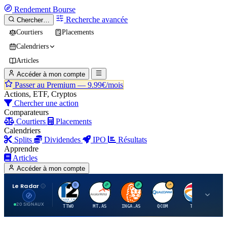
Rendement
Bourse
Recherche avancée
Chercher…
Courtiers
Placements
Calendriers
Articles
Accéder à mon compte
Passer au Premium —
9.99€/mois
Actions, ETF, Cryptos
Chercher une action
Comparateurs
Courtiers
Placements
Calendriers
Splits
Dividendes
IPO
Résultats
Apprendre
Articles
Accéder à mon compte
Le Radar
T
A
I
Q
T
20 SIGNAUX
TTWO
MT.AS
INGA.AS
QCOM
TTE
VK.