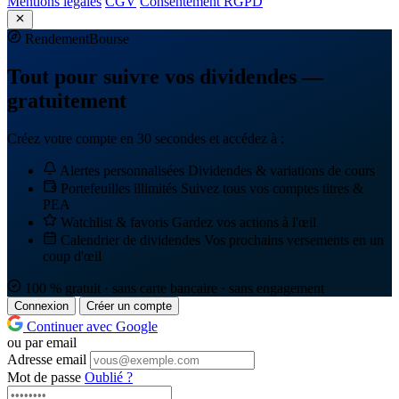
Mentions légales
CGV
Consentement RGPD
Rendement
Bourse
Tout pour suivre vos dividendes —
gratuitement
Créez votre compte en 30 secondes et accédez à :
Alertes personnalisées
Dividendes & variations de cours
Portefeuilles illimités
Suivez tous vos comptes titres &
PEA
Watchlist & favoris
Gardez vos actions à l'œil
Calendrier de dividendes
Vos prochains versements en un
coup d'œil
100 % gratuit · sans carte bancaire · sans engagement
Connexion
Créer un compte
Continuer avec Google
ou par email
Adresse email
Mot de passe
Oublié ?