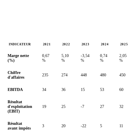
INDICATEUR
2021
2022
2023
2024
2025
Valeurs en millions (dollar canadien)
Marge nette
0,67
5,10
-3,54
0,74
2,05
(%)
%
%
%
%
%
Chiffre
235
274
448
480
450
d'affaires
EBITDA
34
36
15
53
60
Résultat
d'exploitation
19
25
-7
27
32
(EBIT)
Résultat
3
20
-22
5
11
avant impôts