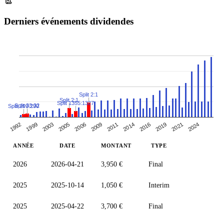
Derniers événements dividendes
Split 2:1
Split 2:1
Split 1355:1327
Split 33:32
Split 299:290
1992
2005
2011
2019
1999
2006
2014
2021
2003
2009
2016
2024
ANNÉE
DATE
MONTANT
TYPE
2026
2026-04-21
3,950 €
Final
2025
2025-10-14
1,050 €
Interim
2025
2025-04-22
3,700 €
Final