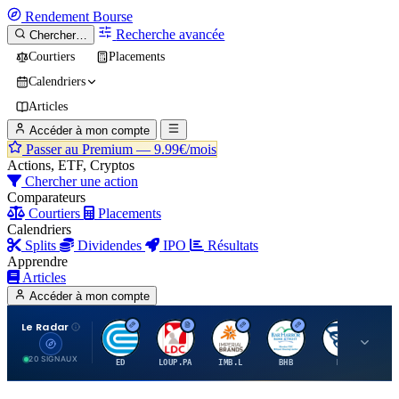
Rendement
Bourse
Recherche avancée
Chercher…
Courtiers
Placements
Calendriers
Articles
Accéder à mon compte
Passer au Premium —
9.99€/mois
Actions, ETF, Cryptos
Chercher une action
Comparateurs
Courtiers
Placements
Calendriers
Splits
Dividendes
IPO
Résultats
Apprendre
Articles
Accéder à mon compte
Le Radar
C
L
I
B
B
20 SIGNAUX
ED
LOUP.PA
IMB.L
BHB
BC
CN