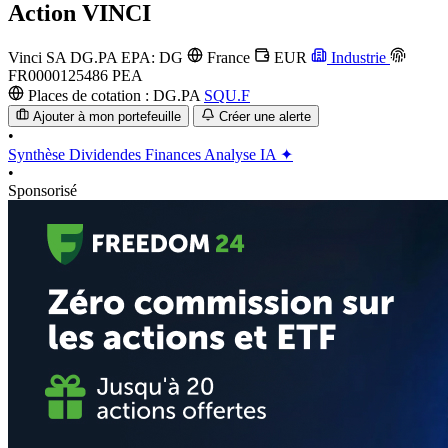
Action
VINCI
Vinci SA
DG.PA
EPA: DG
France
EUR
Industrie
FR0000125486
PEA
Places de cotation :
DG.PA
SQU.F
Ajouter à mon portefeuille
Créer une alerte
•
Synthèse
Dividendes
Finances
Analyse IA ✦
•
Sponsorisé