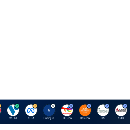
V
M
E
T
H
R
A
VK.PA
META
Energie
TTE.PA
RMS.PA
RS
AGCO