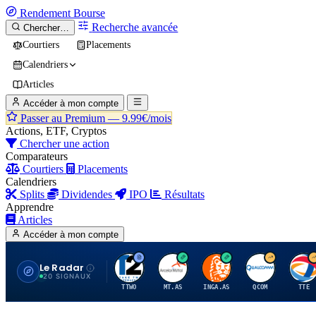
Rendement
Bourse
Recherche avancée
Chercher…
Courtiers
Placements
Calendriers
Articles
Accéder à mon compte
Passer au Premium —
9.99€/mois
Actions, ETF, Cryptos
Chercher une action
Comparateurs
Courtiers
Placements
Calendriers
Splits
Dividendes
IPO
Résultats
Apprendre
Articles
Accéder à mon compte
Le Radar
T
A
I
Q
T
20 SIGNAUX
TTWO
MT.AS
INGA.AS
QCOM
TTE