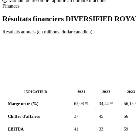
Montant de trésorerie rapporté au nombre d’actions.
Finances
Résultats financiers DIVERSIFIED RO
Résultats annuels (en millions, dollar canadien)
INDICATEUR
2021
2022
2023
Valeurs en millions (dollar canadien)
Marge nette (%)
63,08 %
34,44 %
56,15
Chiffre d'affaires
37
45
56
EBITDA
41
33
59