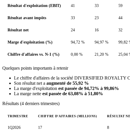
Résultat d'exploitation (EBIT)
41
33
59
Résultat avant impôts
33
23
44
Résultat net
24
16
32
Marge d'exploitation (%)
94,72 %
94,97 %
99,82
Chiffre d'affaires vs. N-1 (%)
0,00 %
21,20 %
25,04
Quelques points importants à retenir
Le chiffre d'affaires de la société DIVERSIFIED ROYALTY
Son résultat net a
augmenté de 55,92 %
La marge d'exploitation
est passée de 94,72% à 99,86%
La marge nette
est passée de 63,08% à 51,80%
Résultats (4 derniers trimestres)
TRIMESTRE
CHIFFRE D'AFFAIRES (MILLIONS)
RÉSULTAT NE
Valeurs trimestrielles en millions (dollar canadien)
1Q2026
17
8