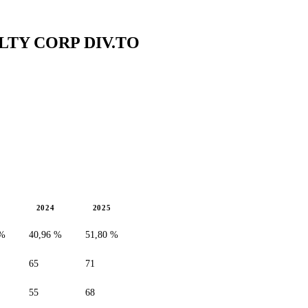
YALTY CORP
DIV.TO
2024
2025
 %
40,96 %
51,80 %
65
71
55
68