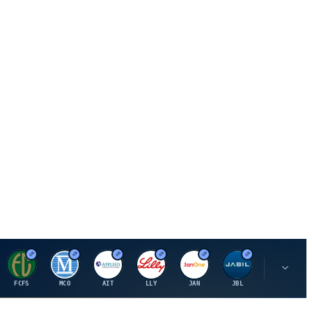
F
M
A
E
J
J
P
FCFS
MCO
AIT
LLY
JAN
JBL
PSHZF