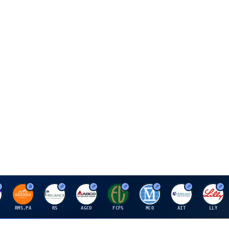
H
R
A
F
M
A
E
RMS.PA
RS
AGCO
FCFS
MCO
AIT
LLY