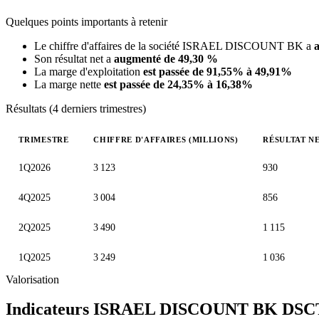
Quelques points importants à retenir
Le chiffre d'affaires de la société ISRAEL DISCOUNT BK a
Son résultat net a
augmenté de 49,30 %
La marge d'exploitation
est passée de 91,55% à 49,91%
La marge nette
est passée de 24,35% à 16,38%
Résultats (4 derniers trimestres)
TRIMESTRE
CHIFFRE D'AFFAIRES (MILLIONS)
RÉSULTAT NE
Valeurs trimestrielles en millions (ILA)
1Q2026
3 123
930
4Q2025
3 004
856
2Q2025
3 490
1 115
1Q2025
3 249
1 036
Valorisation
Indicateurs ISRAEL DISCOUNT BK
DSC