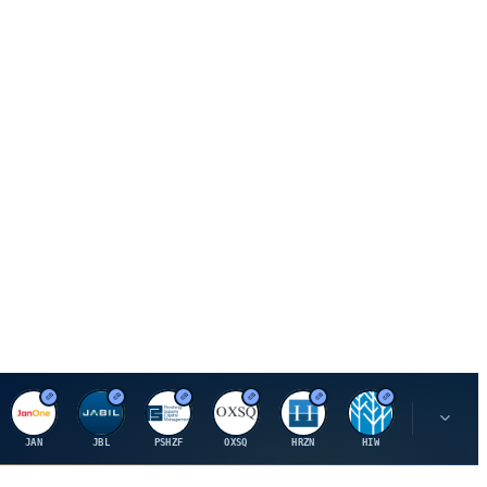
J
J
P
O
H
H
U
JAN
JBL
PSHZF
OXSQ
HRZN
HIW
UMH