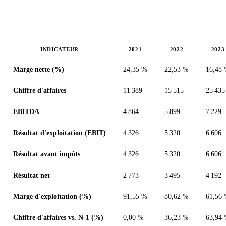
INDICATEUR
2021
2022
2023
Valeurs en millions (ILA)
Marge nette (%)
24,35 %
22,53 %
16,48
Chiffre d'affaires
11 389
15 515
25 435
EBITDA
4 864
5 899
7 229
Résultat d'exploitation (EBIT)
4 326
5 320
6 606
Résultat avant impôts
4 326
5 320
6 606
Résultat net
2 773
3 495
4 192
Marge d'exploitation (%)
91,55 %
80,62 %
61,56
Chiffre d'affaires vs. N-1 (%)
0,00 %
36,23 %
63,94