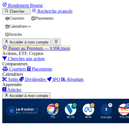
Rendement
Bourse
Recherche avancée
Chercher…
Courtiers
Placements
Calendriers
Articles
Accéder à mon compte
Passer au Premium —
9.99€/mois
Actions, ETF, Cryptos
Chercher une action
Comparateurs
Courtiers
Placements
Calendriers
Splits
Dividendes
IPO
Résultats
Apprendre
Articles
Accéder à mon compte
Le Radar
T
V
M
E
T
20 SIGNAUX
TTE
VK.PA
META
Energie
TTE.PA