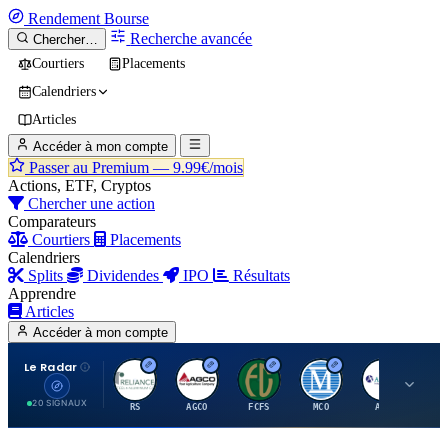
Rendement
Bourse
Recherche avancée
Chercher…
Courtiers
Placements
Calendriers
Articles
Accéder à mon compte
Passer au Premium —
9.99€/mois
Actions, ETF, Cryptos
Chercher une action
Comparateurs
Courtiers
Placements
Calendriers
Splits
Dividendes
IPO
Résultats
Apprendre
Articles
Accéder à mon compte
Le Radar
R
A
F
M
A
20 SIGNAUX
RS
AGCO
FCFS
MCO
AIT
LL