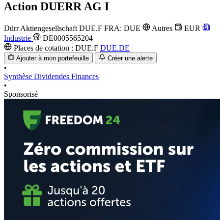
Action
DUERR AG I
Dürr Aktiengesellschaft
DUE.F
FRA: DUE
Autres
EUR
Industrie
DE0005565204
Places de cotation :
DUE.F
DUE.DE
Ajouter à mon portefeuille
Créer une alerte
•
Synthèse
Dividendes
Finances
•
Sponsorisé