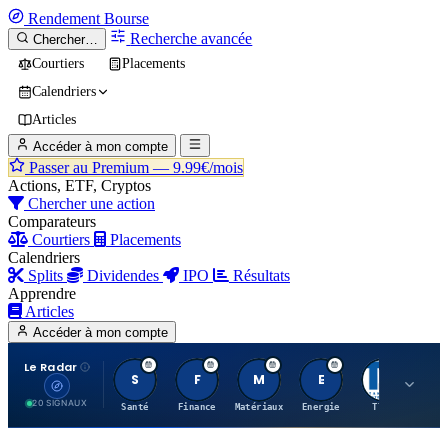
Rendement
Bourse
Recherche avancée
Chercher…
Courtiers
Placements
Calendriers
Articles
Accéder à mon compte
Passer au Premium —
9.99€/mois
Actions, ETF, Cryptos
Chercher une action
Comparateurs
Courtiers
Placements
Calendriers
Splits
Dividendes
IPO
Résultats
Apprendre
Articles
Accéder à mon compte
Le Radar
S
F
M
E
T
20 SIGNAUX
Santé
Finance
Matériaux
Energie
TTWO
MT.