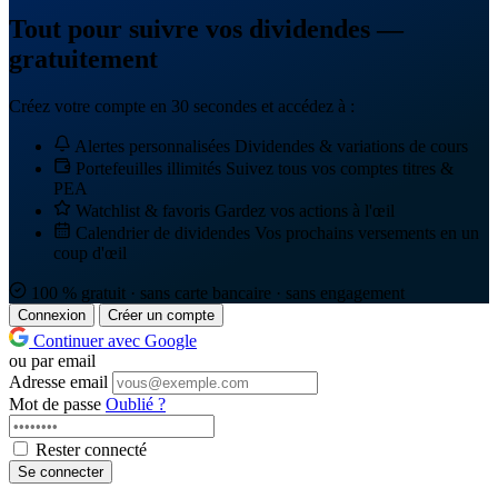
Tout pour suivre vos dividendes —
gratuitement
Créez votre compte en 30 secondes et accédez à :
Alertes personnalisées
Dividendes & variations de cours
Portefeuilles illimités
Suivez tous vos comptes titres &
PEA
Watchlist & favoris
Gardez vos actions à l'œil
Calendrier de dividendes
Vos prochains versements en un
coup d'œil
100 % gratuit · sans carte bancaire · sans engagement
Connexion
Créer un compte
Continuer avec Google
ou par email
Adresse email
Mot de passe
Oublié ?
Rester connecté
Se connecter