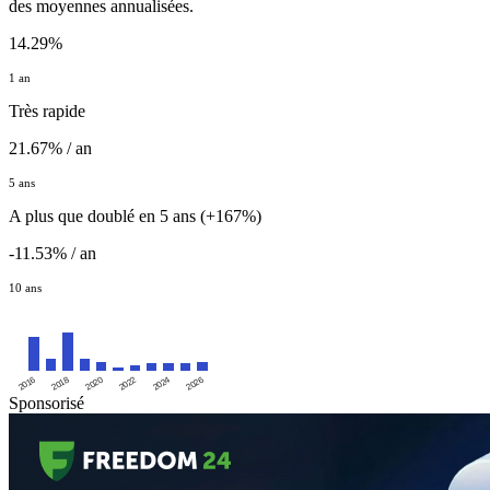
des moyennes annualisées.
14.29%
1 an
Très rapide
21.67% / an
5 ans
A plus que doublé en 5 ans (+167%)
-11.53% / an
10 ans
2016
2020
2024
2018
2022
2026
Sponsorisé