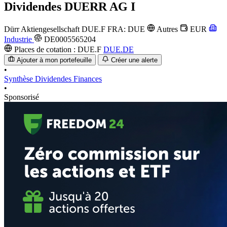
Dividendes
DUERR AG I
Dürr Aktiengesellschaft
DUE.F
FRA: DUE
Autres
EUR
Industrie
DE0005565204
Places de cotation :
DUE.F
DUE.DE
Ajouter à mon portefeuille
Créer une alerte
•
Synthèse
Dividendes
Finances
•
Sponsorisé