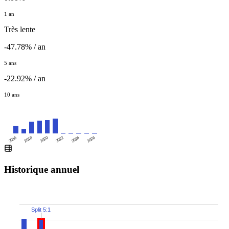
1 an
Très lente
-47.78% / an
5 ans
-22.92% / an
10 ans
2016
2020
2024
2018
2022
2026
Historique annuel
Split 5:1