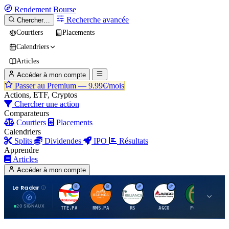
Rendement
Bourse
Recherche avancée
Chercher…
Courtiers
Placements
Calendriers
Articles
Accéder à mon compte
Passer au Premium —
9.99€/mois
Actions, ETF, Cryptos
Chercher une action
Comparateurs
Courtiers
Placements
Calendriers
Splits
Dividendes
IPO
Résultats
Apprendre
Articles
Accéder à mon compte
Le Radar
T
H
R
A
F
20 SIGNAUX
TTE.PA
RMS.PA
RS
AGCO
FCFS
MC