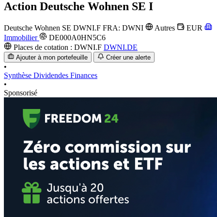
Action
Deutsche Wohnen SE I
Deutsche Wohnen SE
DWNI.F
FRA: DWNI
Autres
EUR
Immobilier
DE000A0HN5C6
Places de cotation :
DWNI.F
DWNI.DE
Ajouter à mon portefeuille
Créer une alerte
•
Synthèse
Dividendes
Finances
•
Sponsorisé