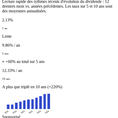
Lecture rapide des rythmes récents d'évolution du dividende : 12
derniers mois vs. années précédentes. Les taux sur 5 et 10 ans sont
des moyennes annualisées.
2.13%
1 an
Lente
9.86% / an
5 ans
≈ +60% au total sur 5 ans
12.33% / an
10 ans
A plus que triplé en 10 ans (+220%)
2016
2020
2024
2018
2022
2026
Sponsorisé