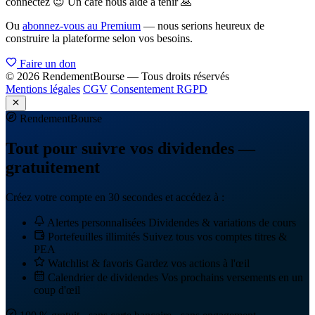
connectez 😉 Un café nous aide à tenir 🙏
Ou
abonnez-vous au Premium
— nous serions heureux de
construire la plateforme selon vos besoins.
Faire un don
© 2026 RendementBourse — Tous droits réservés
Mentions légales
CGV
Consentement RGPD
Rendement
Bourse
Tout pour suivre vos dividendes —
gratuitement
Créez votre compte en 30 secondes et accédez à :
Alertes personnalisées
Dividendes & variations de cours
Portefeuilles illimités
Suivez tous vos comptes titres &
PEA
Watchlist & favoris
Gardez vos actions à l'œil
Calendrier de dividendes
Vos prochains versements en un
coup d'œil