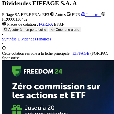
Dividendes
EIFFAGE S.A. A
Eiffage SA
EF3.F
FRA: EF3
Autres
EUR
Industrie
FR0000130452
Places de cotation :
FGR.PA
EF3.F
Ajouter à mon portefeuille
Créer une alerte
•
Synthèse
Dividendes
Finances
•
Cette cotation renvoie à la fiche principale :
EIFFAGE
(FGR.PA).
Sponsorisé