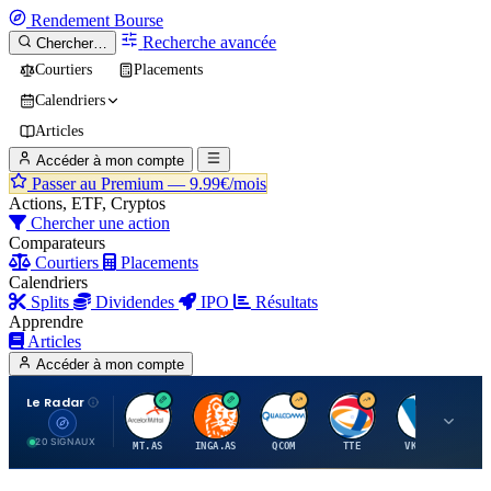
Rendement
Bourse
Recherche avancée
Chercher…
Courtiers
Placements
Calendriers
Articles
Accéder à mon compte
Passer au Premium —
9.99€/mois
Actions, ETF, Cryptos
Chercher une action
Comparateurs
Courtiers
Placements
Calendriers
Splits
Dividendes
IPO
Résultats
Apprendre
Articles
Accéder à mon compte
Le Radar
A
I
Q
T
V
20 SIGNAUX
MT.AS
INGA.AS
QCOM
TTE
VK.PA
ME