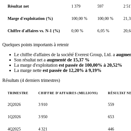
Résultat net
1 379
597
2 51
Marge d'exploitation (%)
100,00 %
100,00 %
21,
Chiffre d'affaires vs. N-1 (%)
0,00 %
6,05 %
20,
Quelques points importants à retenir
Le chiffre d'affaires de la société Everest Group, Ltd. a
augmen
Son résultat net a
augmenté de 15,37 %
La marge d'exploitation
est passée de 100,00% à 20,52%
La marge nette
est passée de 12,20% à 9,19%
Résultats (4 derniers trimestres)
TRIMESTRE
CHIFFRE D'AFFAIRES (MILLIONS)
RÉSULTAT NE
Valeurs trimestrielles en millions (dollar des États-Unis)
2Q2026
3 910
559
1Q2026
3 950
653
4Q2025
4 321
446