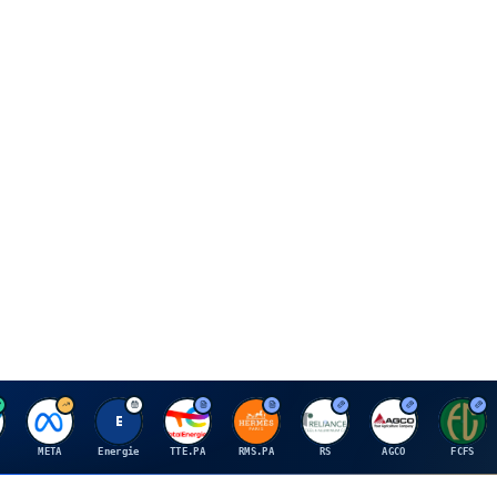
M
E
T
H
R
A
F
META
Energie
TTE.PA
RMS.PA
RS
AGCO
FCFS