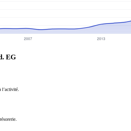
d.
EG
l’activité.
résorerie.