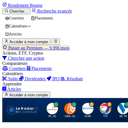
Rendement
Bourse
Recherche avancée
Chercher…
Courtiers
Placements
Calendriers
Articles
Accéder à mon compte
Passer au Premium —
9.99€/mois
Actions, ETF, Cryptos
Chercher une action
Comparateurs
Courtiers
Placements
Calendriers
Splits
Dividendes
IPO
Résultats
Apprendre
Articles
Accéder à mon compte
Le Radar
A
I
Q
T
V
20 SIGNAUX
MT.AS
INGA.AS
QCOM
TTE
VK.PA