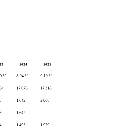
23
2024
2025
40 %
8,04 %
9,19 %
64
17 076
17 318
8
1 642
2 068
8
1 642
4
1 493
1 929