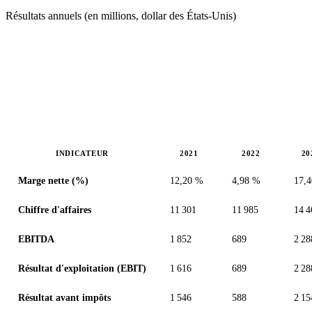
Résultats annuels (en millions, dollar des États-Unis)
INDICATEUR
2021
2022
20
Valeurs en millions (dollar des États-Unis)
Marge nette (%)
12,20 %
4,98 %
17,
Chiffre d'affaires
11 301
11 985
14 4
EBITDA
1 852
689
2 28
Résultat d'exploitation (EBIT)
1 616
689
2 28
Résultat avant impôts
1 546
588
2 15