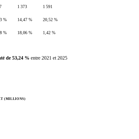
7
1 373
1 591
33 %
14,47 %
20,52 %
68 %
18,06 %
1,42 %
té de 53,24 %
entre 2021 et 2025
T (MILLIONS)