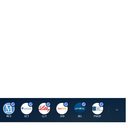
M
A
E
J
J
P
O
MCO
AIT
LLY
JAN
JBL
PSHZF
OXSQ