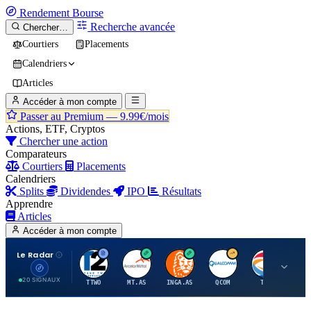
Rendement
Bourse
Recherche avancée
Chercher…
Courtiers
Placements
Calendriers
Articles
Accéder à mon compte
Passer au Premium —
9.99€/mois
Actions, ETF, Cryptos
Chercher une action
Comparateurs
Courtiers
Placements
Calendriers
Splits
Dividendes
IPO
Résultats
Apprendre
Articles
Accéder à mon compte
Le Radar
T
A
I
Q
T
20 SIGNAUX
TTWO
MT.AS
INGA.AS
QCOM
TTE
VK.