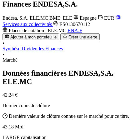
Finances
ENDESA,S.A.
Endesa, S.A.
ELE.MC
BME: ELE
Espagne
EUR
Services aux collectivités
ES0130670112
Places de cotation :
ELE.MC
ENA.F
Ajouter à mon portefeuille
Créer une alerte
•
Synthèse
Dividendes
Finances
•
Marché
Données financières ENDESA,S.A.
ELE.MC
42,24 €
Dernier cours de clôture
Dernière valeur de clôture connue sur le marché pour ce titre.
43.18 Mrd
LARGE capitalisation