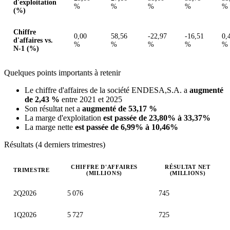
d'exploitation
%
%
%
%
%
(%)
Chiffre
0,00
58,56
-22,97
-16,51
0,
d'affaires vs.
%
%
%
%
%
N-1 (%)
Quelques points importants à retenir
Le chiffre d'affaires de la société ENDESA,S.A. a
augmenté
de 2,43 %
entre 2021 et 2025
Son résultat net a
augmenté de 53,17 %
La marge d'exploitation
est passée de 23,80% à 33,37%
La marge nette
est passée de 6,99% à 10,46%
Résultats (4 derniers trimestres)
CHIFFRE D'AFFAIRES
RÉSULTAT NET
TRIMESTRE
(MILLIONS)
(MILLIONS)
Valeurs trimestrielles en millions (euro)
2Q2026
5 076
745
1Q2026
5 727
725