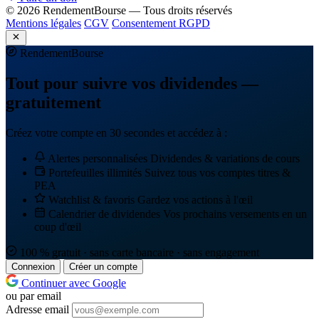
© 2026 RendementBourse — Tous droits réservés
Mentions légales
CGV
Consentement RGPD
Rendement
Bourse
Tout pour suivre vos dividendes —
gratuitement
Créez votre compte en 30 secondes et accédez à :
Alertes personnalisées
Dividendes & variations de cours
Portefeuilles illimités
Suivez tous vos comptes titres &
PEA
Watchlist & favoris
Gardez vos actions à l'œil
Calendrier de dividendes
Vos prochains versements en un
coup d'œil
100 % gratuit · sans carte bancaire · sans engagement
Connexion
Créer un compte
Continuer avec Google
ou par email
Adresse email