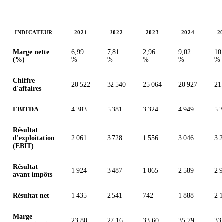
INDICATEUR
2021
2022
2023
2024
2
Valeurs en millions (euro)
Marge nette
6,99
7,81
2,96
9,02
10
(%)
%
%
%
%
%
Chiffre
20 522
32 540
25 064
20 927
21
d'affaires
EBITDA
4 383
5 381
3 324
4 949
5 
Résultat
d'exploitation
2 061
3 728
1 556
3 046
3 
(EBIT)
Résultat
1 924
3 487
1 065
2 589
2 
avant impôts
Résultat net
1 435
2 541
742
1 888
2 
Marge
23,80
27,16
33,60
35,79
33