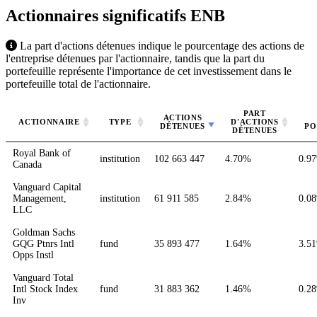
Actionnaires significatifs
ENB
La part d'actions détenues indique le pourcentage des actions de
l'entreprise détenues par l'actionnaire, tandis que la part du
portefeuille représente l'importance de cet investissement dans le
portefeuille total de l'actionnaire.
PART
ACTIONS
ACTIONNAIRE
TYPE
D'ACTIONS
DÉTENUES
PO
DÉTENUES
Royal Bank of
institution
102 663 447
4.70%
0.9
Canada
Vanguard Capital
Management,
institution
61 911 585
2.84%
0.0
LLC
Goldman Sachs
GQG Ptnrs Intl
fund
35 893 477
1.64%
3.5
Opps Instl
Vanguard Total
Intl Stock Index
fund
31 883 362
1.46%
0.2
Inv