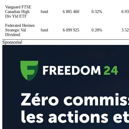
Vanguard FTSE
Canadian High
fund
6 885 460
0.32%
6.9
Div Yld ETF
Federated Hermes
Strategic Val
fund
6 099 925
0.28%
3.5
Dividend
Sponsorisé