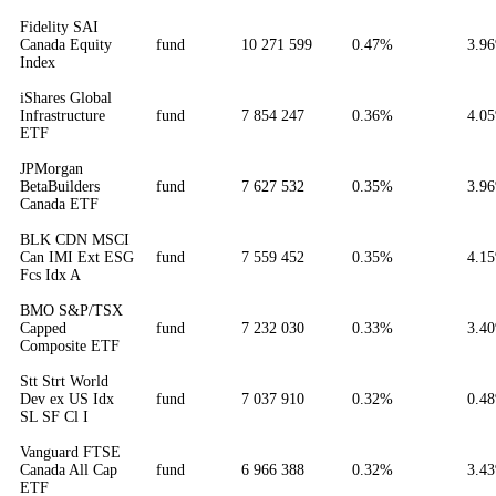
Fidelity SAI
Canada Equity
fund
10 271 599
0.47%
3.9
Index
iShares Global
Infrastructure
fund
7 854 247
0.36%
4.0
ETF
JPMorgan
BetaBuilders
fund
7 627 532
0.35%
3.9
Canada ETF
BLK CDN MSCI
Can IMI Ext ESG
fund
7 559 452
0.35%
4.1
Fcs Idx A
BMO S&P/TSX
Capped
fund
7 232 030
0.33%
3.4
Composite ETF
Stt Strt World
Dev ex US Idx
fund
7 037 910
0.32%
0.4
SL SF Cl I
Vanguard FTSE
Canada All Cap
fund
6 966 388
0.32%
3.4
ETF