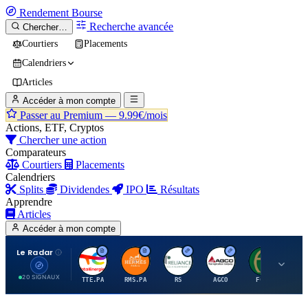
Rendement
Bourse
Recherche avancée
Chercher…
Courtiers
Placements
Calendriers
Articles
Accéder à mon compte
Passer au Premium —
9.99€/mois
Actions, ETF, Cryptos
Chercher une action
Comparateurs
Courtiers
Placements
Calendriers
Splits
Dividendes
IPO
Résultats
Apprendre
Articles
Accéder à mon compte
Le Radar
T
H
R
A
F
20 SIGNAUX
TTE.PA
RMS.PA
RS
AGCO
FCFS
MC