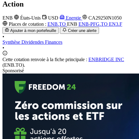
Action
ENB
États-Unis
USD
Energie
CA29250N1050
Places de cotation :
ENB.TO
ENB
ENB-PFG.TO
EN3.F
Ajouter à mon portefeuille
Créer une alerte
•
Synthèse
Dividendes
Finances
•
Cette cotation renvoie à la fiche principale :
ENBRIDGE INC
(ENB.TO).
Sponsorisé