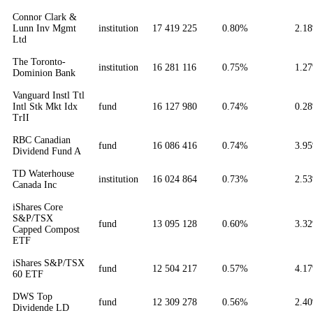
Connor Clark &
Lunn Inv Mgmt
institution
17 419 225
0.80%
2.1
Ltd
The Toronto-
institution
16 281 116
0.75%
1.2
Dominion Bank
Vanguard Instl Ttl
Intl Stk Mkt Idx
fund
16 127 980
0.74%
0.2
TrII
RBC Canadian
fund
16 086 416
0.74%
3.9
Dividend Fund A
TD Waterhouse
institution
16 024 864
0.73%
2.5
Canada Inc
iShares Core
S&P/TSX
fund
13 095 128
0.60%
3.3
Capped Compost
ETF
iShares S&P/TSX
fund
12 504 217
0.57%
4.1
60 ETF
DWS Top
fund
12 309 278
0.56%
2.4
Dividende LD