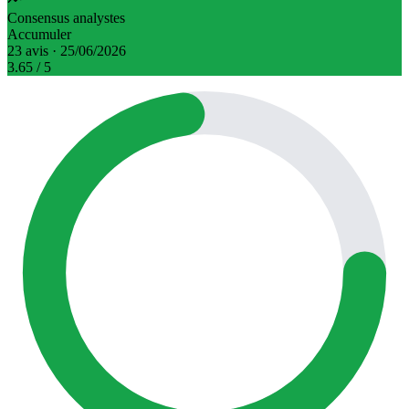
Consensus analystes
Accumuler
23 avis · 25/06/2026
3.65
/ 5