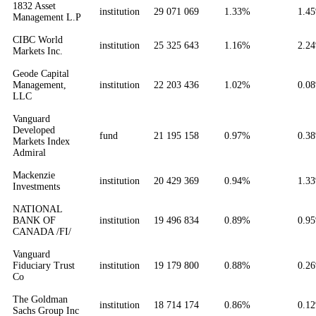
1832 Asset
institution
29 071 069
1.33%
1.4
Management L.P
CIBC World
institution
25 325 643
1.16%
2.2
Markets Inc.
Geode Capital
Management,
institution
22 203 436
1.02%
0.0
LLC
Vanguard
Developed
fund
21 195 158
0.97%
0.3
Markets Index
Admiral
Mackenzie
institution
20 429 369
0.94%
1.3
Investments
NATIONAL
BANK OF
institution
19 496 834
0.89%
0.9
CANADA /FI/
Vanguard
Fiduciary Trust
institution
19 179 800
0.88%
0.2
Co
The Goldman
institution
18 714 174
0.86%
0.1
Sachs Group Inc