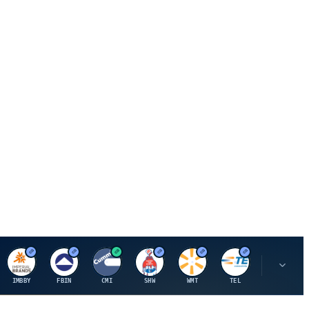
I
F
C
S
W
M
IMBBY
FBIN
CMI
SHW
WMT
TEL
MAU.PA