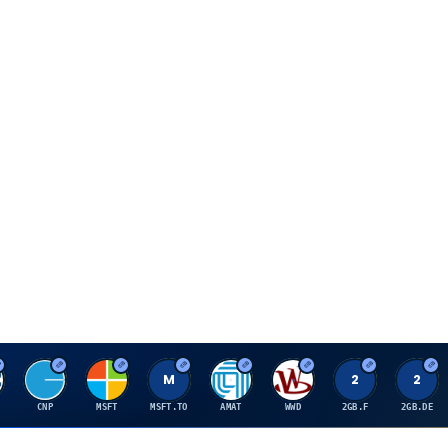
C
M
M
A
W
2
2
CNP
MSFT
MSFT.TO
AMAT
WWD
2GB.F
2GB.DE