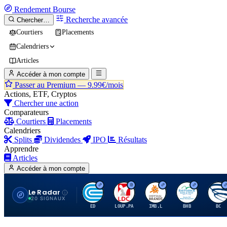
Rendement
Bourse
Recherche avancée
Chercher…
Courtiers
Placements
Calendriers
Articles
Accéder à mon compte
Passer au Premium —
9.99€/mois
Actions, ETF, Cryptos
Chercher une action
Comparateurs
Courtiers
Placements
Calendriers
Splits
Dividendes
IPO
Résultats
Apprendre
Articles
Accéder à mon compte
Le Radar
C
L
I
B
B
20 SIGNAUX
ED
LOUP.PA
IMB.L
BHB
BC