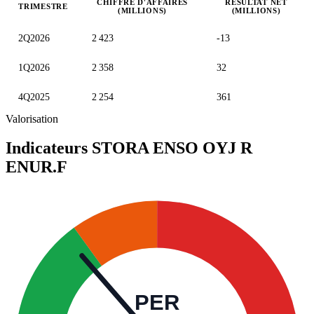
CHIFFRE D'AFFAIRES
RÉSULTAT NET
TRIMESTRE
(MILLIONS)
(MILLIONS)
Valeurs trimestrielles en millions (euro)
2Q2026
2 423
-13
1Q2026
2 358
32
4Q2025
2 254
361
Valorisation
Indicateurs STORA ENSO OYJ R
ENUR.F
PER