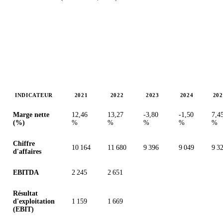
INDICATEUR
2021
2022
2023
2024
202
Valeurs en millions (euro)
Marge nette
12,46
13,27
-3,80
-1,50
7,4
(%)
%
%
%
%
%
Chiffre
10 164
11 680
9 396
9 049
9 3
d'affaires
EBITDA
2 245
2 651
Résultat
d'exploitation
1 159
1 669
(EBIT)