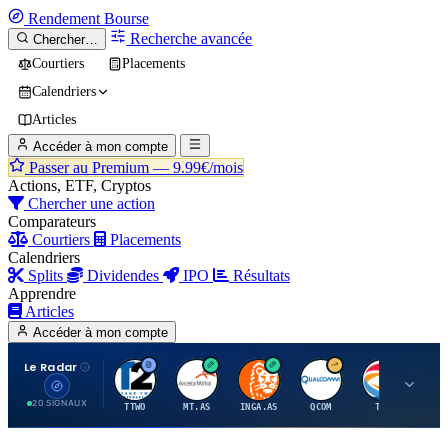
Rendement
Bourse
Recherche avancée
Chercher…
Courtiers
Placements
Calendriers
Articles
Accéder à mon compte
Passer au Premium —
9.99€/mois
Actions, ETF, Cryptos
Chercher une action
Comparateurs
Courtiers
Placements
Calendriers
Splits
Dividendes
IPO
Résultats
Apprendre
Articles
Accéder à mon compte
Le Radar
T
A
I
Q
T
20 SIGNAUX
TTWO
MT.AS
INGA.AS
QCOM
TTE
VK.