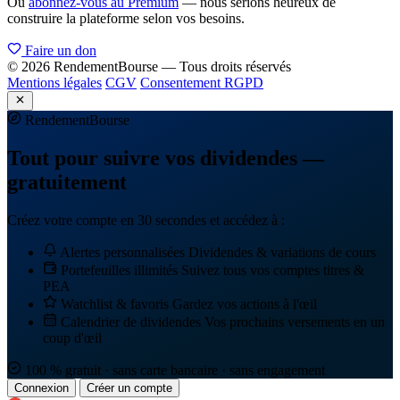
Ou
abonnez-vous au Premium
— nous serions heureux de
construire la plateforme selon vos besoins.
Faire un don
© 2026 RendementBourse — Tous droits réservés
Mentions légales
CGV
Consentement RGPD
Rendement
Bourse
Tout pour suivre vos dividendes —
gratuitement
Créez votre compte en 30 secondes et accédez à :
Alertes personnalisées
Dividendes & variations de cours
Portefeuilles illimités
Suivez tous vos comptes titres &
PEA
Watchlist & favoris
Gardez vos actions à l'œil
Calendrier de dividendes
Vos prochains versements en un
coup d'œil
100 % gratuit · sans carte bancaire · sans engagement
Connexion
Créer un compte