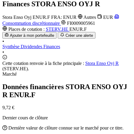
Finances
STORA ENSO OYJ R
Stora Enso Oyj
ENUR.F
FRA: ENUR
Autres
EUR
Consommation discrétionnaire
FI0009005961
Places de cotation :
STERV.HE
ENUR.F
Ajouter à mon portefeuille
Créer une alerte
•
Synthèse
Dividendes
Finances
•
Cette cotation renvoie à la fiche principale :
Stora Enso Oyj R
(STERV.HE).
Marché
Données financières STORA ENSO OYJ
R
ENUR.F
9,72 €
Dernier cours de clôture
Dernière valeur de clôture connue sur le marché pour ce titre.