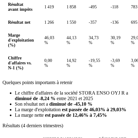
Résultat
1 419
1 858
-495
-118
783
avant impôts
Résultat net
1 266
1 550
-357
-136
695
Marge
46,03
44,13
34,73
30,19
29,
d'exploitation
%
%
%
%
%
(%)
Chiffre
0,00
14,92
-19,55
-3,69
3,0
d'affaires vs.
%
%
%
%
%
N-1 (%)
Quelques points importants à retenir
Le chiffre d'affaires de la société STORA ENSO OYJ R a
diminué de -8,24 %
entre 2021 et 2025
Son résultat net a
diminué de -45,10 %
La marge d'exploitation
est passée de 46,03% à 29,03%
La marge nette
est passée de 12,46% à 7,45%
Résultats (4 derniers trimestres)