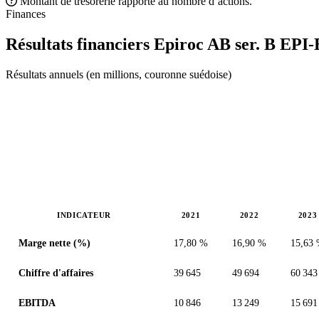
Montant de trésorerie rapporté au nombre d’actions.
Finances
Résultats financiers Epiroc AB ser. B
EPI-
Résultats annuels (en millions, couronne suédoise)
INDICATEUR
2021
2022
2023
Valeurs en millions (couronne suédoise)
Marge nette (%)
17,80 %
16,90 %
15,63
Chiffre d'affaires
39 645
49 694
60 343
EBITDA
10 846
13 249
15 691