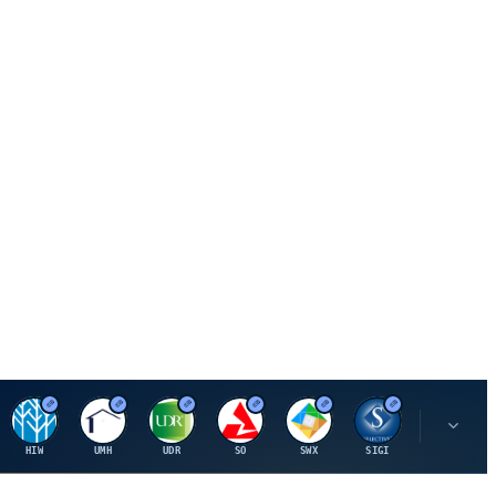
H
U
U
S
S
S
L
HIW
UMH
UDR
SO
SWX
SIGI
LNN