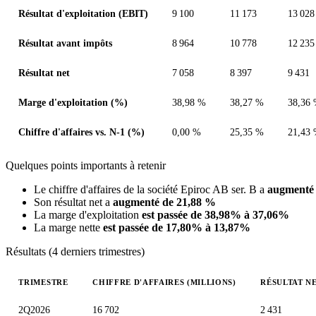
Résultat d'exploitation (EBIT)
9 100
11 173
13 028
Résultat avant impôts
8 964
10 778
12 235
Résultat net
7 058
8 397
9 431
Marge d'exploitation (%)
38,98 %
38,27 %
38,36
Chiffre d'affaires vs. N-1 (%)
0,00 %
25,35 %
21,43
Quelques points importants à retenir
Le chiffre d'affaires de la société Epiroc AB ser. B a
augmenté
Son résultat net a
augmenté de 21,88 %
La marge d'exploitation
est passée de 38,98% à 37,06%
La marge nette
est passée de 17,80% à 13,87%
Résultats (4 derniers trimestres)
TRIMESTRE
CHIFFRE D'AFFAIRES (MILLIONS)
RÉSULTAT NE
Valeurs trimestrielles en millions (couronne suédoise)
2Q2026
16 702
2 431