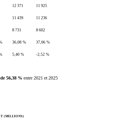
12 371
11 925
11 439
11 236
8 731
8 602
 %
36,08 %
37,06 %
 %
5,40 %
-2,52 %
 de 56,38 %
entre 2021 et 2025
T (MILLIONS)