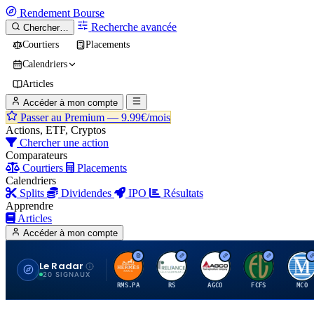
Rendement
Bourse
Recherche avancée
Chercher…
Courtiers
Placements
Calendriers
Articles
Accéder à mon compte
Passer au Premium —
9.99€/mois
Actions, ETF, Cryptos
Chercher une action
Comparateurs
Courtiers
Placements
Calendriers
Splits
Dividendes
IPO
Résultats
Apprendre
Articles
Accéder à mon compte
Le Radar
H
R
A
F
M
20 SIGNAUX
RMS.PA
RS
AGCO
FCFS
MCO