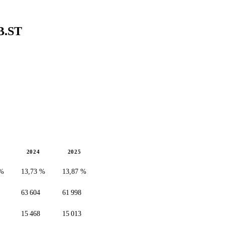
B.ST
2024
2025
 %
13,73 %
13,87 %
63 604
61 998
15 468
15 013