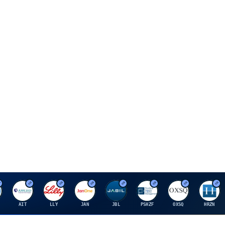
A
E
J
J
P
O
H
AIT
LLY
JAN
JBL
PSHZF
OXSQ
HRZN