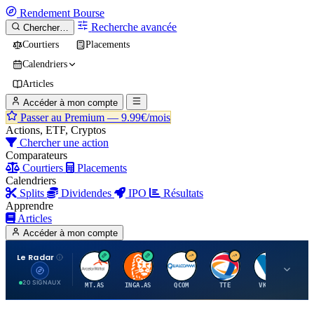
Rendement
Bourse
Recherche avancée
Chercher…
Courtiers
Placements
Calendriers
Articles
Accéder à mon compte
Passer au Premium —
9.99€/mois
Actions, ETF, Cryptos
Chercher une action
Comparateurs
Courtiers
Placements
Calendriers
Splits
Dividendes
IPO
Résultats
Apprendre
Articles
Accéder à mon compte
Le Radar
A
I
Q
T
V
20 SIGNAUX
MT.AS
INGA.AS
QCOM
TTE
VK.PA
ME