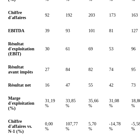
Chiffre
92
192
203
173
163
d'affaires
EBITDA
39
93
101
81
127
Résultat
d'exploitation
30
61
69
53
96
(EBIT)
Résultat
27
84
82
74
95
avant impôts
Résultat net
16
47
55
42
73
Marge
31,19
33,85
35,66
31,08
18,8
d'exploitation
%
%
%
%
%
(%)
Chiffre
0,00
107,77
5,70
-14,78
-5,5
d'affaires vs.
%
%
%
%
%
N-1 (%)