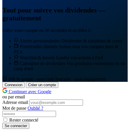
Tout pour suivre vos dividendes —
gratuitement
Créez votre compte en 30 secondes et accédez à :
Alertes personnalisées
Dividendes & variations de cours
Portefeuilles illimités
Suivez tous vos comptes titres &
PEA
Watchlist & favoris
Gardez vos actions à l'œil
Calendrier de dividendes
Vos prochains versements en un
coup d'œil
100 % gratuit · sans carte bancaire · sans engagement
Connexion
Créer un compte
Continuer avec Google
ou par email
Adresse email
Mot de passe
Oublié ?
Rester connecté
Se connecter