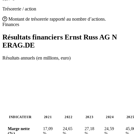
Trésorerie / action
Montant de trésorerie rapporté au nombre d’actions.
Finances
Résultats financiers Ernst Russ AG N
ERAG.DE
Résultats annuels (en millions, euro)
INDICATEUR
2021
2022
2023
2024
202
Valeurs en millions (euro)
Marge nette
17,09
24,65
27,18
24,59
45,0
(%)
%
%
%
%
%