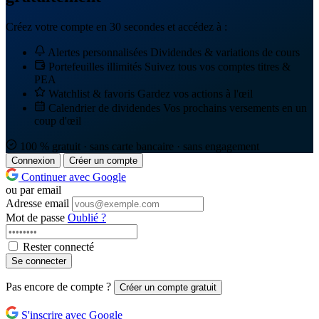
Créez votre compte en 30 secondes et accédez à :
Alertes personnalisées
Dividendes & variations de cours
Portefeuilles illimités
Suivez tous vos comptes titres &
PEA
Watchlist & favoris
Gardez vos actions à l'œil
Calendrier de dividendes
Vos prochains versements en un
coup d'œil
100 % gratuit · sans carte bancaire · sans engagement
Connexion
Créer un compte
Continuer avec Google
ou par email
Adresse email
Mot de passe
Oublié ?
Rester connecté
Se connecter
Pas encore de compte ?
Créer un compte gratuit
S'inscrire avec Google