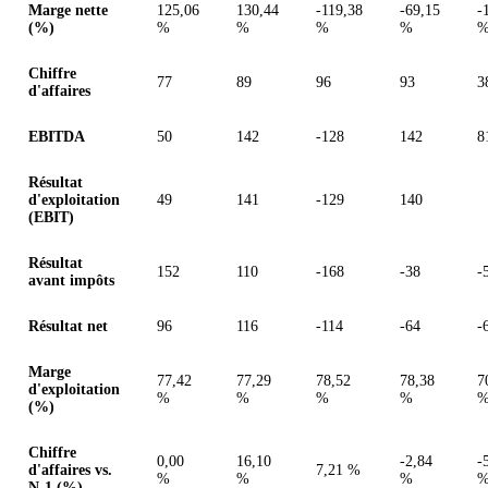
Marge nette
125,06
130,44
-119,38
-69,15
-
(%)
%
%
%
%
Chiffre
77
89
96
93
3
d'affaires
EBITDA
50
142
-128
142
8
Résultat
d'exploitation
49
141
-129
140
(EBIT)
Résultat
152
110
-168
-38
-
avant impôts
Résultat net
96
116
-114
-64
-
Marge
77,42
77,29
78,52
78,38
7
d'exploitation
%
%
%
%
(%)
Chiffre
0,00
16,10
-2,84
-
d'affaires vs.
7,21 %
%
%
%
N-1 (%)