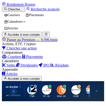
Rendement
Bourse
Recherche avancée
Chercher…
Courtiers
Placements
Calendriers
Articles
Accéder à mon compte
Passer au Premium —
9.99€/mois
Actions, ETF, Cryptos
Chercher une action
Comparateurs
Courtiers
Placements
Calendriers
Splits
Dividendes
IPO
Résultats
Apprendre
Articles
Accéder à mon compte
Le Radar
T
A
I
Q
T
20 SIGNAUX
TTWO
MT.AS
INGA.AS
QCOM
TTE
VK.