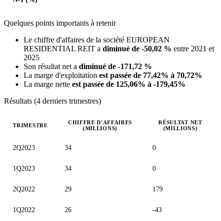
Quelques points importants à retenir
Le chiffre d'affaires de la société EUROPEAN
RESIDENTIAL REIT a
diminué de -50,02 %
entre 2021 et
2025
Son résultat net a
diminué de -171,72 %
La marge d'exploitation
est passée de 77,42% à 70,72%
La marge nette
est passée de 125,06% à -179,45%
Résultats (4 derniers trimestres)
CHIFFRE D'AFFAIRES
RÉSULTAT NET
TRIMESTRE
(MILLIONS)
(MILLIONS)
Valeurs trimestrielles en millions (dollar canadien)
2Q2023
34
0
1Q2023
34
0
2Q2022
29
179
1Q2022
26
-43