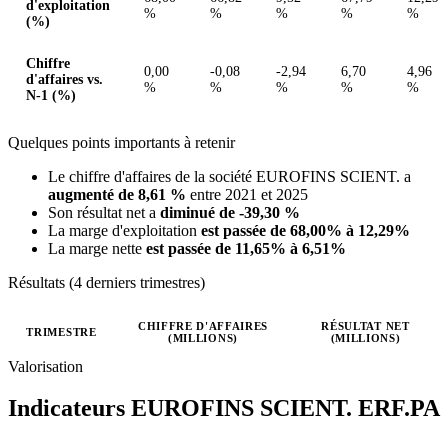
d'exploitation
%
%
%
%
%
(%)
Chiffre
0,00
-0,08
-2,94
6,70
4,96
d'affaires vs.
%
%
%
%
%
N-1 (%)
Quelques points importants à retenir
Le chiffre d'affaires de la société EUROFINS SCIENT. a
augmenté de 8,61 %
entre 2021 et 2025
Son résultat net a
diminué de -39,30 %
La marge d'exploitation
est passée de 68,00% à 12,29%
La marge nette
est passée de 11,65% à 6,51%
Résultats (4 derniers trimestres)
CHIFFRE D'AFFAIRES
RÉSULTAT NET
TRIMESTRE
(MILLIONS)
(MILLIONS)
Valeurs trimestrielles en millions (euro)
Valorisation
Indicateurs EUROFINS SCIENT.
ERF.PA