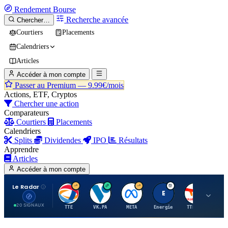
Rendement
Bourse
Recherche avancée
Chercher…
Courtiers
Placements
Calendriers
Articles
Accéder à mon compte
Passer au Premium —
9.99€/mois
Actions, ETF, Cryptos
Chercher une action
Comparateurs
Courtiers
Placements
Calendriers
Splits
Dividendes
IPO
Résultats
Apprendre
Articles
Accéder à mon compte
Le Radar
T
V
M
E
T
20 SIGNAUX
TTE
VK.PA
META
Energie
TTE.PA
RMS