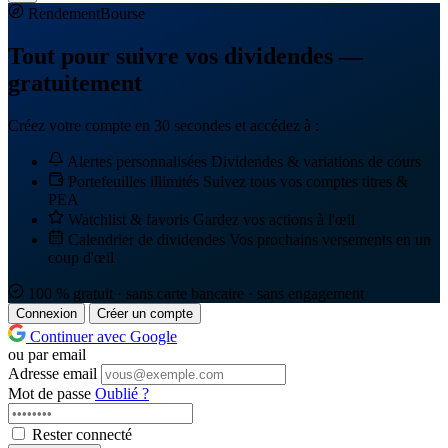
Rendement
Bourse
Tout pour suivre vos dividendes —
gratuitement
Créez votre compte en 30 secondes et accédez à :
Alertes personnalisées
Dividendes & variations de cours
Portefeuilles illimités
Suivez tous vos comptes titres &
PEA
Watchlist & favoris
Gardez vos actions à l'œil
Calendrier de dividendes
Vos prochains versements en un
coup d'œil
100 % gratuit · sans carte bancaire · sans engagement
Connexion
Créer un compte
Continuer avec Google
ou par email
Adresse email
Mot de passe
Oublié ?
Rester connecté