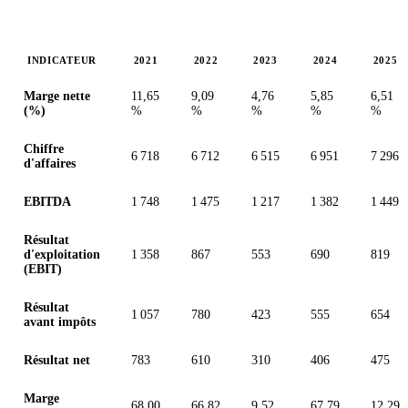
INDICATEUR
2021
2022
2023
2024
2025
Valeurs en millions (euro)
Marge nette
11,65
9,09
4,76
5,85
6,51
(%)
%
%
%
%
%
Chiffre
6 718
6 712
6 515
6 951
7 296
d'affaires
EBITDA
1 748
1 475
1 217
1 382
1 449
Résultat
d'exploitation
1 358
867
553
690
819
(EBIT)
Résultat
1 057
780
423
555
654
avant impôts
Résultat net
783
610
310
406
475
Marge
68,00
66,82
9,52
67,79
12,29