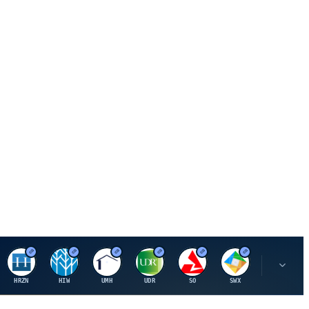
H
H
U
U
S
S
S
HRZN
HIW
UMH
UDR
SO
SWX
SIGI