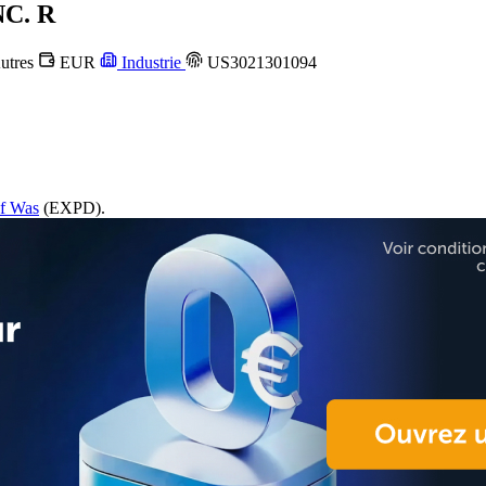
C. R
utres
EUR
Industrie
US3021301094
of Was
(EXPD).