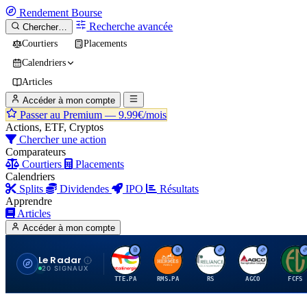
Rendement
Bourse
Recherche avancée
Chercher…
Courtiers
Placements
Calendriers
Articles
Accéder à mon compte
Passer au Premium —
9.99€/mois
Actions, ETF, Cryptos
Chercher une action
Comparateurs
Courtiers
Placements
Calendriers
Splits
Dividendes
IPO
Résultats
Apprendre
Articles
Accéder à mon compte
Le Radar
T
H
R
A
F
20 SIGNAUX
TTE.PA
RMS.PA
RS
AGCO
FCFS