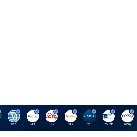
M
A
E
J
J
P
O
MCO
AIT
LLY
JAN
JBL
PSHZF
OXSQ