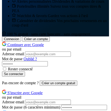
Alertes personnalisées
Dividendes & variations de cours
Portefeuilles illimités
Suivez tous vos comptes titres &
PEA
Watchlist & favoris
Gardez vos actions à l'œil
Calendrier de dividendes
Vos prochains versements en un
coup d'œil
100 % gratuit · sans carte bancaire · sans engagement
Connexion
Créer un compte
Continuer avec Google
ou par email
Adresse email
Mot de passe
Oublié ?
Rester connecté
Se connecter
Pas encore de compte ?
Créer un compte gratuit
S'inscrire avec Google
ou par email
Adresse email
Mot de passe
(6 caractères minimum)