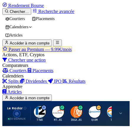
Rendement
Bourse
Recherche avancée
Chercher…
Courtiers
Placements
Calendriers
Articles
Accéder à mon compte
Passer au Premium —
9.99€/mois
Actions, ETF, Cryptos
Chercher une action
Comparateurs
Courtiers
Placements
Calendriers
Splits
Dividendes
IPO
Résultats
Apprendre
Articles
Accéder à mon compte
Le Radar
T
A
I
Q
T
20 SIGNAUX
TTWO
MT.AS
INGA.AS
QCOM
TTE
VK.