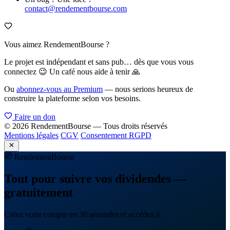
contact@rendementbourse.com
Vous aimez RendementBourse ?
Le projet est indépendant et sans pub… dès que vous vous
connectez 😉 Un café nous aide à tenir 🙏
Ou
abonnez-vous au Premium
— nous serions heureux de
construire la plateforme selon vos besoins.
Faire un don
© 2026 RendementBourse — Tous droits réservés
Mentions légales
CGV
Consentement RGPD
Rendement
Bourse
Tout pour suivre vos dividendes —
gratuitement
Créez votre compte en 30 secondes et accédez à :