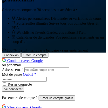
Créez votre compte en 30 secondes et accédez à :
Alertes personnalisées
Dividendes & variations de cours
Portefeuilles illimités
Suivez tous vos comptes titres &
PEA
Watchlist & favoris
Gardez vos actions à l'œil
Calendrier de dividendes
Vos prochains versements en un
coup d'œil
100 % gratuit · sans carte bancaire · sans engagement
Connexion
Créer un compte
Continuer avec Google
ou par email
Adresse email
Mot de passe
Oublié ?
Rester connecté
Se connecter
Pas encore de compte ?
Créer un compte gratuit
S'inscrire avec Google