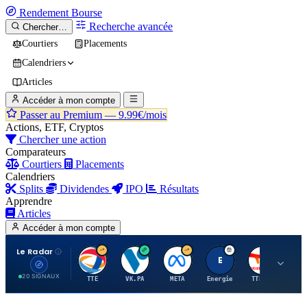
Rendement
Bourse
Recherche avancée
Chercher…
Courtiers
Placements
Calendriers
Articles
Accéder à mon compte
Passer au Premium —
9.99€/mois
Actions, ETF, Cryptos
Chercher une action
Comparateurs
Courtiers
Placements
Calendriers
Splits
Dividendes
IPO
Résultats
Apprendre
Articles
Accéder à mon compte
Le Radar
T
V
M
E
T
20 SIGNAUX
TTE
VK.PA
META
Energie
TTE.PA
RMS