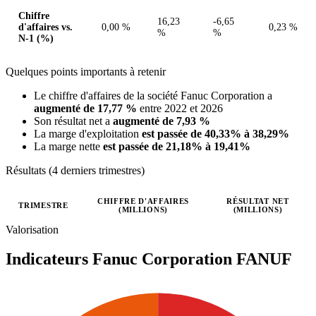
Chiffre
16,23
-6,65
d'affaires vs.
0,00 %
0,23 %
%
%
N-1 (%)
Quelques points importants à retenir
Le chiffre d'affaires de la société Fanuc Corporation a
augmenté de 17,77 %
entre 2022 et 2026
Son résultat net a
augmenté de 7,93 %
La marge d'exploitation
est passée de 40,33% à 38,29%
La marge nette
est passée de 21,18% à 19,41%
Résultats (4 derniers trimestres)
CHIFFRE D'AFFAIRES
RÉSULTAT NET
TRIMESTRE
(MILLIONS)
(MILLIONS)
Valeurs trimestrielles en millions (dollar des États-Unis)
Valorisation
Indicateurs Fanuc Corporation
FANUF