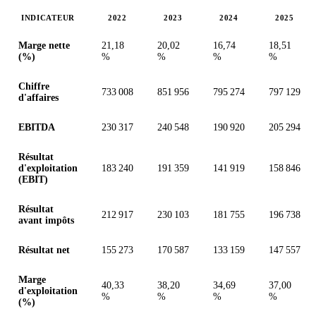
INDICATEUR
2022
2023
2024
2025
Valeurs en millions (dollar des États-Unis)
Marge nette
21,18
20,02
16,74
18,51
(%)
%
%
%
%
Chiffre
733 008
851 956
795 274
797 129
d'affaires
EBITDA
230 317
240 548
190 920
205 294
Résultat
d'exploitation
183 240
191 359
141 919
158 846
(EBIT)
Résultat
212 917
230 103
181 755
196 738
avant impôts
Résultat net
155 273
170 587
133 159
147 557
Marge
40,33
38,20
34,69
37,00
d'exploitation
%
%
%
%
(%)