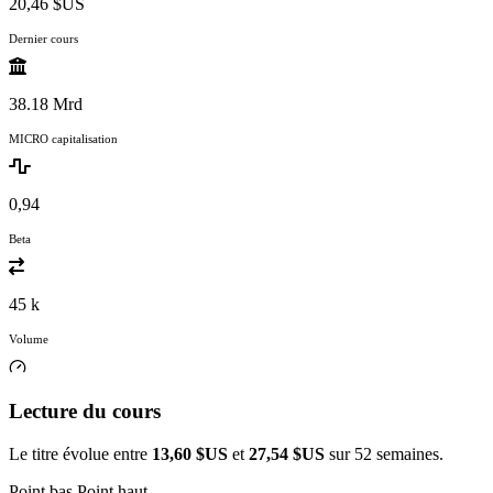
20,46 $US
Dernier cours
38.18 Mrd
MICRO capitalisation
0,94
Beta
45 k
Volume
Lecture du cours
Le titre évolue entre
13,60 $US
et
27,54 $US
sur 52 semaines.
Point bas
Point haut