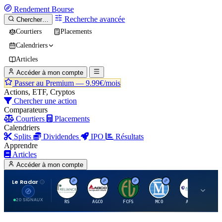
Rendement
Bourse
Recherche avancée
Chercher…
Courtiers
Placements
Calendriers
Articles
Accéder à mon compte
Passer au Premium —
9.99€/mois
Actions, ETF, Cryptos
Chercher une action
Comparateurs
Courtiers
Placements
Calendriers
Splits
Dividendes
IPO
Résultats
Apprendre
Articles
Accéder à mon compte
Le Radar
R
A
F
M
A
20 SIGNAUX
RS
AGCO
FCFS
MCO
AIT
LL