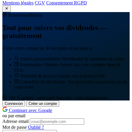
Mentions légales
CGV
Consentement RGPD
Rendement
Bourse
Tout pour suivre vos dividendes —
gratuitement
Créez votre compte en 30 secondes et accédez à :
Alertes personnalisées
Dividendes & variations de cours
Portefeuilles illimités
Suivez tous vos comptes titres &
PEA
Watchlist & favoris
Gardez vos actions à l'œil
Calendrier de dividendes
Vos prochains versements en un
coup d'œil
100 % gratuit · sans carte bancaire · sans engagement
Connexion
Créer un compte
Continuer avec Google
ou par email
Adresse email
Mot de passe
Oublié ?