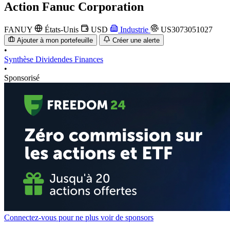
Action
Fanuc Corporation
FANUY
États-Unis
USD
Industrie
US3073051027
Ajouter à mon portefeuille
Créer une alerte
•
Synthèse
Dividendes
Finances
•
Sponsorisé
Connectez-vous pour ne plus voir de sponsors