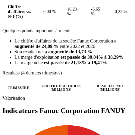
Chiffre
16,23
-6,65
d'affaires vs.
0,00 %
0,23 %
%
%
N-1 (%)
Quelques points importants à retenir
Le chiffre d'affaires de la société Fanuc Corporation a
augmenté de 24,09 %
entre 2022 et 2026
Son résultat net a
augmenté de 13,73 %
La marge d'exploitation
est passée de 39,04% à 38,29%
La marge nette
est passée de 21,18% à 19,41%
Résultats (4 derniers trimestres)
CHIFFRE D'AFFAIRES
RÉSULTAT NET
TRIMESTRE
(MILLIONS)
(MILLIONS)
Valeurs trimestrielles en millions (dollar des États-Unis)
Valorisation
Indicateurs Fanuc Corporation
FANUY