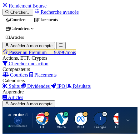
Rendement
Bourse
Recherche avancée
Chercher…
Courtiers
Placements
Calendriers
Articles
Accéder à mon compte
Passer au Premium —
9.99€/mois
Actions, ETF, Cryptos
Chercher une action
Comparateurs
Courtiers
Placements
Calendriers
Splits
Dividendes
IPO
Résultats
Apprendre
Articles
Accéder à mon compte
Le Radar
T
V
M
E
T
20 SIGNAUX
TTE
VK.PA
META
Energie
TTE.PA
RMS