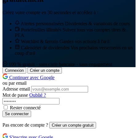
Créez votre compte en 30 secondes et accédez à :
Alertes personnalisées
Dividendes & variations de cours
Portefeuilles illimités
Suivez tous vos comptes titres &
PEA
Watchlist & favoris
Gardez vos actions à l'œil
Calendrier de dividendes
Vos prochains versements en un
coup d'œil
100 % gratuit · sans carte bancaire · sans engagement
Connexion
Créer un compte
Continuer avec Google
ou par email
Adresse email
Mot de passe
Oublié ?
Rester connecté
Se connecter
Pas encore de compte ?
Créer un compte gratuit
S'inscrire avec Google