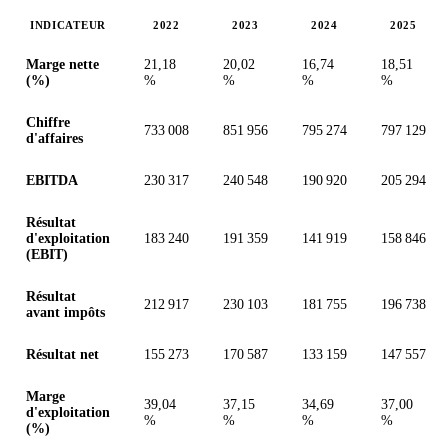
INDICATEUR
2022
2023
2024
2025
Valeurs en millions (dollar des États-Unis)
Marge nette
21,18
20,02
16,74
18,51
(%)
%
%
%
%
Chiffre
733 008
851 956
795 274
797 129
d'affaires
EBITDA
230 317
240 548
190 920
205 294
Résultat
d'exploitation
183 240
191 359
141 919
158 846
(EBIT)
Résultat
212 917
230 103
181 755
196 738
avant impôts
Résultat net
155 273
170 587
133 159
147 557
Marge
39,04
37,15
34,69
37,00
d'exploitation
%
%
%
%
(%)