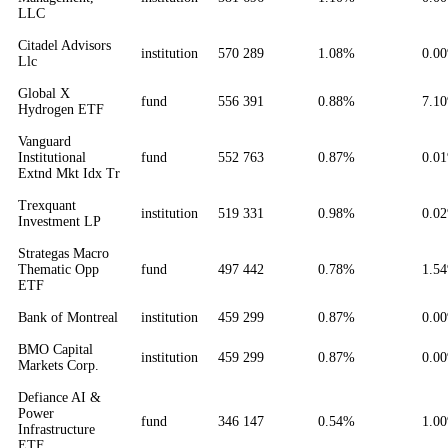
LLC
Citadel Advisors
institution
570 289
1.08%
0.0
Llc
Global X
fund
556 391
0.88%
7.1
Hydrogen ETF
Vanguard
Institutional
fund
552 763
0.87%
0.0
Extnd Mkt Idx Tr
Trexquant
institution
519 331
0.98%
0.0
Investment LP
Strategas Macro
Thematic Opp
fund
497 442
0.78%
1.5
ETF
Bank of Montreal
institution
459 299
0.87%
0.0
BMO Capital
institution
459 299
0.87%
0.0
Markets Corp.
Defiance AI &
Power
fund
346 147
0.54%
1.0
Infrastructure
ETF