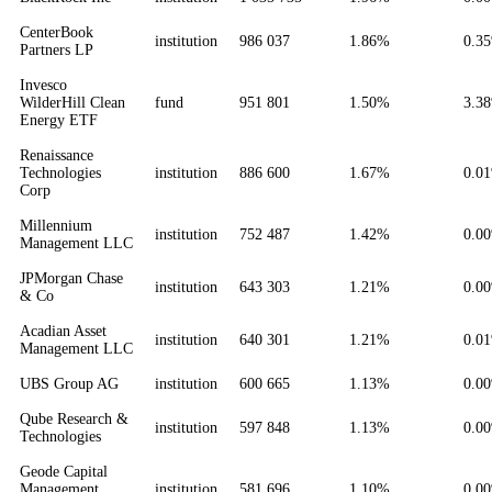
CenterBook
institution
986 037
1.86%
0.3
Partners LP
Invesco
WilderHill Clean
fund
951 801
1.50%
3.3
Energy ETF
Renaissance
Technologies
institution
886 600
1.67%
0.0
Corp
Millennium
institution
752 487
1.42%
0.0
Management LLC
JPMorgan Chase
institution
643 303
1.21%
0.0
& Co
Acadian Asset
institution
640 301
1.21%
0.0
Management LLC
UBS Group AG
institution
600 665
1.13%
0.0
Qube Research &
institution
597 848
1.13%
0.0
Technologies
Geode Capital
Management,
institution
581 696
1.10%
0.0