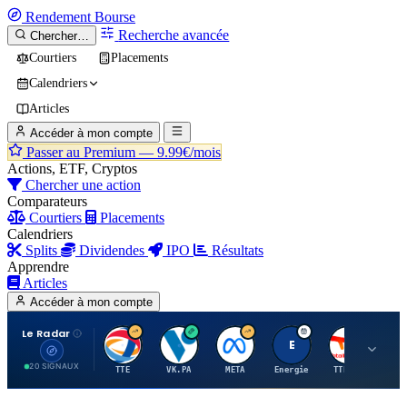
Rendement
Bourse
Recherche avancée
Chercher…
Courtiers
Placements
Calendriers
Articles
Accéder à mon compte
Passer au Premium —
9.99€/mois
Actions, ETF, Cryptos
Chercher une action
Comparateurs
Courtiers
Placements
Calendriers
Splits
Dividendes
IPO
Résultats
Apprendre
Articles
Accéder à mon compte
Le Radar
T
V
M
E
T
20 SIGNAUX
TTE
VK.PA
META
Energie
TTE.PA
RMS