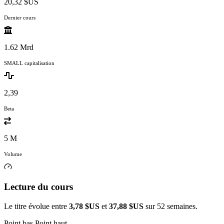
20,32 $US
Dernier cours
1.62 Mrd
SMALL capitalisation
2,39
Beta
5 M
Volume
Lecture du cours
Le titre évolue entre
3,78 $US
et
37,88 $US
sur 52 semaines.
Point bas
Point haut