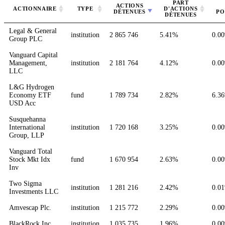
PART
ACTIONS
ACTIONNAIRE
TYPE
D'ACTIONS
DÉTENUES
PO
DÉTENUES
Legal & General
institution
2 865 746
5.41%
0.0
Group PLC
Vanguard Capital
Management,
institution
2 181 764
4.12%
0.0
LLC
L&G Hydrogen
Economy ETF
fund
1 789 734
2.82%
6.3
USD Acc
Susquehanna
International
institution
1 720 168
3.25%
0.0
Group, LLP
Vanguard Total
Stock Mkt Idx
fund
1 670 954
2.63%
0.0
Inv
Two Sigma
institution
1 281 216
2.42%
0.0
Investments LLC
Amvescap Plc.
institution
1 215 772
2.29%
0.0
BlackRock Inc
institution
1 035 735
1.96%
0.0