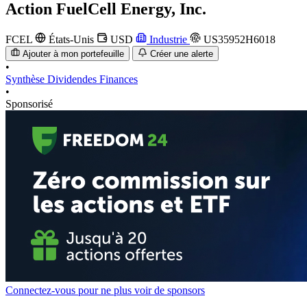
Action
FuelCell Energy, Inc.
FCEL
États-Unis
USD
Industrie
US35952H6018
Ajouter à mon portefeuille
Créer une alerte
•
Synthèse
Dividendes
Finances
•
Sponsorisé
Connectez-vous pour ne plus voir de sponsors