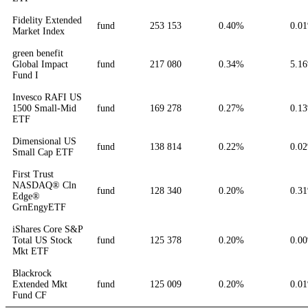
Fidelity Extended
fund
253 153
0.40%
0.0
Market Index
green benefit
Global Impact
fund
217 080
0.34%
5.1
Fund I
Invesco RAFI US
1500 Small-Mid
fund
169 278
0.27%
0.1
ETF
Dimensional US
fund
138 814
0.22%
0.0
Small Cap ETF
First Trust
NASDAQ® Cln
fund
128 340
0.20%
0.3
Edge®
GrnEngyETF
iShares Core S&P
Total US Stock
fund
125 378
0.20%
0.0
Mkt ETF
Blackrock
Extended Mkt
fund
125 009
0.20%
0.0
Fund CF