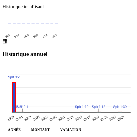
Historique insuffisant
2016
2020
2024
2018
2022
2026
Historique annuel
Split 3:2
Split 2:1
Split 2:1
Split 1:12
Split 1:12
Split 1:30
2003
2017
2009
2023
2001
2015
2007
2021
1999
2013
2005
2019
2011
2025
ANNÉE
MONTANT
VARIATION