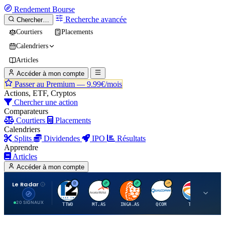
Rendement
Bourse
Recherche avancée
Chercher…
Courtiers
Placements
Calendriers
Articles
Accéder à mon compte
Passer au Premium —
9.99€/mois
Actions, ETF, Cryptos
Chercher une action
Comparateurs
Courtiers
Placements
Calendriers
Splits
Dividendes
IPO
Résultats
Apprendre
Articles
Accéder à mon compte
Le Radar
T
A
I
Q
T
20 SIGNAUX
TTWO
MT.AS
INGA.AS
QCOM
TTE
VK.