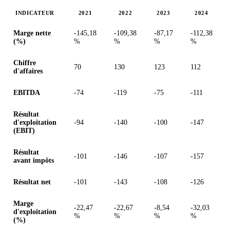
INDICATEUR
2021
2022
2023
2024
Valeurs en millions (dollar des États-Unis)
Marge nette
-145,18
-109,38
-87,17
-112,38
(%)
%
%
%
%
Chiffre
70
130
123
112
d'affaires
EBITDA
-74
-119
-75
-111
Résultat
d'exploitation
-94
-140
-100
-147
(EBIT)
Résultat
-101
-146
-107
-157
avant impôts
Résultat net
-101
-143
-108
-126
Marge
-22,47
-22,67
-8,54
-32,03
d'exploitation
%
%
%
%
(%)