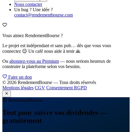
Nous contacter
Un bug ? Une idée ?
contact@rendementbourse.com
Vous aimez RendementBourse ?
Le projet est indépendant et sans pub… dès que vous vous
connectez 😉 Un café nous aide à tenir 🙏
Ou
abonnez-vous au Premium
— nous serions heureux de
construire la plateforme selon vos besoins.
Faire un don
© 2026 RendementBourse — Tous droits réservés
Mentions légales
CGV
Consentement RGPD
Rendement
Bourse
Tout pour suivre vos dividendes —
gratuitement