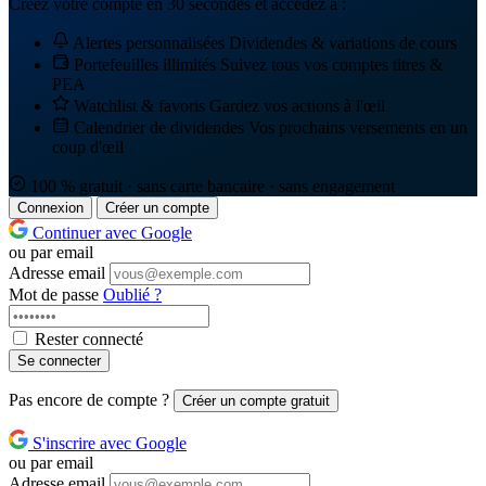
Créez votre compte en 30 secondes et accédez à :
Alertes personnalisées
Dividendes & variations de cours
Portefeuilles illimités
Suivez tous vos comptes titres &
PEA
Watchlist & favoris
Gardez vos actions à l'œil
Calendrier de dividendes
Vos prochains versements en un
coup d'œil
100 % gratuit · sans carte bancaire · sans engagement
Connexion
Créer un compte
Continuer avec Google
ou par email
Adresse email
Mot de passe
Oublié ?
Rester connecté
Se connecter
Pas encore de compte ?
Créer un compte gratuit
S'inscrire avec Google
ou par email
Adresse email