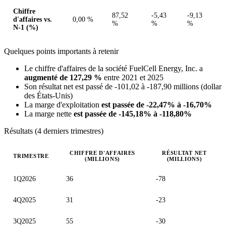
Chiffre
87,52
-5,43
-9,13
d'affaires vs.
0,00 %
%
%
%
N-1 (%)
Quelques points importants à retenir
Le chiffre d'affaires de la société FuelCell Energy, Inc. a
augmenté de 127,29 %
entre 2021 et 2025
Son résultat net est passé de -101,02 à -187,90 millions (dollar
des États-Unis)
La marge d'exploitation
est passée de -22,47% à -16,70%
La marge nette
est passée de -145,18% à -118,80%
Résultats (4 derniers trimestres)
CHIFFRE D'AFFAIRES
RÉSULTAT NET
TRIMESTRE
(MILLIONS)
(MILLIONS)
Valeurs trimestrielles en millions (dollar des États-Unis)
1Q2026
36
-78
4Q2025
31
-23
3Q2025
55
-30