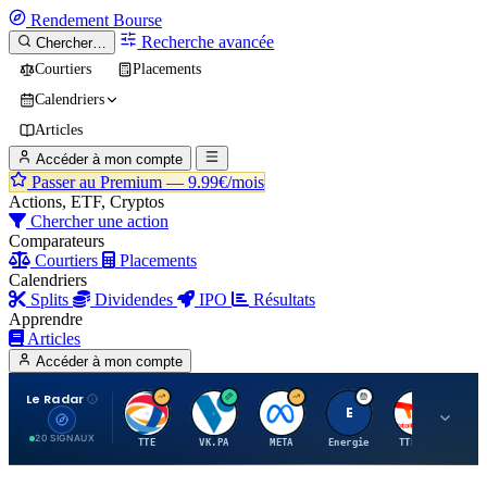
Rendement
Bourse
Recherche avancée
Chercher…
Courtiers
Placements
Calendriers
Articles
Accéder à mon compte
Passer au Premium —
9.99€/mois
Actions, ETF, Cryptos
Chercher une action
Comparateurs
Courtiers
Placements
Calendriers
Splits
Dividendes
IPO
Résultats
Apprendre
Articles
Accéder à mon compte
Le Radar
T
V
M
E
T
20 SIGNAUX
TTE
VK.PA
META
Energie
TTE.PA
RMS