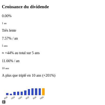
Croissance du dividende
0.00%
1 an
Très lente
7.57% / an
5 ans
≈ +44% au total sur 5 ans
11.66% / an
10 ans
A plus que triplé en 10 ans (+201%)
2016
2020
2024
2018
2022
2026