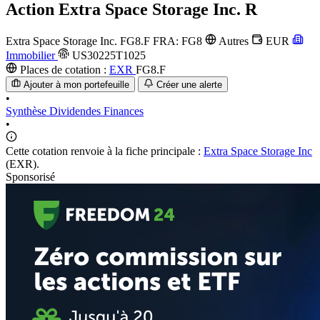
Action
Extra Space Storage Inc. R
Extra Space Storage Inc.
FG8.F
FRA: FG8
Autres
EUR
Immobilier
US30225T1025
Places de cotation :
EXR
FG8.F
Ajouter à mon portefeuille
Créer une alerte
•
Synthèse
Dividendes
Finances
•
Cette cotation renvoie à la fiche principale :
Extra Space Storage Inc
(EXR).
Sponsorisé