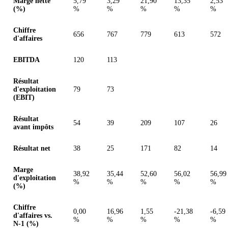
Marge nette
5,79
3,29
21,90
13,35
2,53
(%)
%
%
%
%
%
Chiffre
656
767
779
613
572
d'affaires
EBITDA
120
113
Résultat
d'exploitation
79
73
(EBIT)
Résultat
54
39
209
107
26
avant impôts
Résultat net
38
25
171
82
14
Marge
38,92
35,44
52,60
56,02
56,99
d'exploitation
%
%
%
%
%
(%)
Chiffre
0,00
16,96
1,55
-21,38
-6,59
d'affaires vs.
%
%
%
%
%
N-1 (%)