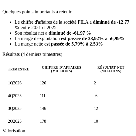
Quelques points importants à retenir
Le chiffre d'affaires de la société FILA a
diminué de -12,77
%
entre 2021 et 2025
Son résultat net a
diminué de -61,97 %
La marge d'exploitation
est passée de 38,92% à 56,99%
La marge nette
est passée de 5,79% à 2,53%
Résultats (4 derniers trimestres)
CHIFFRE D'AFFAIRES
RÉSULTAT NET
TRIMESTRE
(MILLIONS)
(MILLIONS)
Valeurs trimestrielles en millions (euro)
1Q2026
126
2
4Q2025
111
-6
3Q2025
146
12
2Q2025
178
10
Valorisation