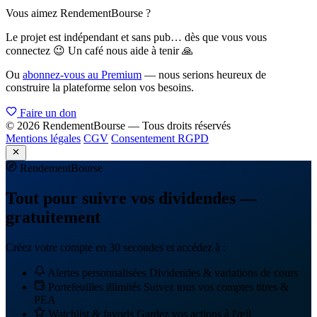
Vous aimez RendementBourse ?
Le projet est indépendant et sans pub… dès que vous vous
connectez 😉 Un café nous aide à tenir 🙏
Ou
abonnez-vous au Premium
— nous serions heureux de
construire la plateforme selon vos besoins.
Faire un don
© 2026 RendementBourse — Tous droits réservés
Mentions légales
CGV
Consentement RGPD
Rendement
Bourse
Tout pour suivre vos dividendes —
gratuitement
Créez votre compte en 30 secondes et accédez à :
Alertes personnalisées
Dividendes & variations de cours
Portefeuilles illimités
Suivez tous vos comptes titres &
PEA
Watchlist & favoris
Gardez vos actions à l'œil