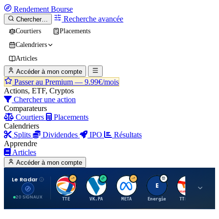
Rendement
Bourse
Recherche avancée
Chercher…
Courtiers
Placements
Calendriers
Articles
Accéder à mon compte
Passer au Premium —
9.99€/mois
Actions, ETF, Cryptos
Chercher une action
Comparateurs
Courtiers
Placements
Calendriers
Splits
Dividendes
IPO
Résultats
Apprendre
Articles
Accéder à mon compte
Le Radar
T
V
M
E
T
20 SIGNAUX
TTE
VK.PA
META
Energie
TTE.PA
RMS