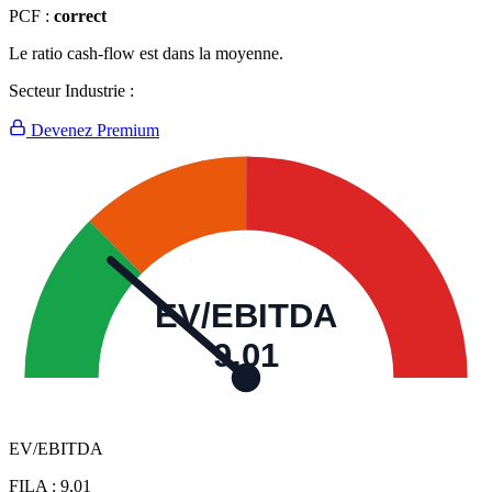
PCF :
correct
Le ratio cash-flow est dans la moyenne.
Secteur Industrie :
Devenez Premium
EV/EBITDA
9,01
EV/EBITDA
FILA :
9,01