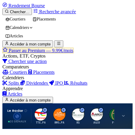
Rendement
Bourse
Recherche avancée
Chercher…
Courtiers
Placements
Calendriers
Articles
Accéder à mon compte
Passer au Premium —
9.99€/mois
Actions, ETF, Cryptos
Chercher une action
Comparateurs
Courtiers
Placements
Calendriers
Splits
Dividendes
IPO
Résultats
Apprendre
Articles
Accéder à mon compte
Le Radar
T
H
R
A
F
20 SIGNAUX
TTE.PA
RMS.PA
RS
AGCO
FCFS
MC