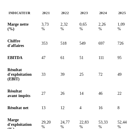
INDICATEUR
2021
2022
2023
2024
2025
Valeurs en millions (euro)
Marge nette
3,73
2,32
0,65
2,26
1,09
(%)
%
%
%
%
%
Chiffre
353
518
549
697
726
d'affaires
EBITDA
47
61
51
111
95
Résultat
d'exploitation
33
39
25
72
49
(EBIT)
Résultat
27
26
14
46
22
avant impôts
Résultat net
13
12
4
16
8
Marge
29,20
24,77
22,83
53,33
52,44
d'exploitation
%
%
%
%
%