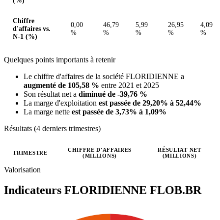
(%)
Chiffre
0,00
46,79
5,99
26,95
4,09
d'affaires vs.
%
%
%
%
%
N-1 (%)
Quelques points importants à retenir
Le chiffre d'affaires de la société FLORIDIENNE a
augmenté de 105,58 %
entre 2021 et 2025
Son résultat net a
diminué de -39,76 %
La marge d'exploitation
est passée de 29,20% à 52,44%
La marge nette
est passée de 3,73% à 1,09%
Résultats (4 derniers trimestres)
CHIFFRE D'AFFAIRES
RÉSULTAT NET
TRIMESTRE
(MILLIONS)
(MILLIONS)
Valeurs trimestrielles en millions (euro)
Valorisation
Indicateurs FLORIDIENNE
FLOB.BR