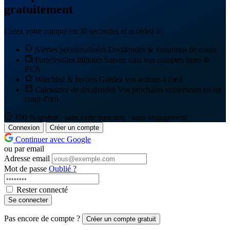
gratuitement
Créez votre compte en 30 secondes et accédez à :
Alertes personnalisées
Dividendes & variations de cours
Portefeuilles illimités
Suivez tous vos comptes titres &
PEA
Watchlist & favoris
Gardez vos actions à l'œil
Calendrier de dividendes
Vos prochains versements en un
coup d'œil
100 % gratuit · sans carte bancaire · sans engagement
Connexion
Créer un compte
Continuer avec Google
ou par email
Adresse email
Mot de passe
Oublié ?
Rester connecté
Se connecter
Pas encore de compte ?
Créer un compte gratuit