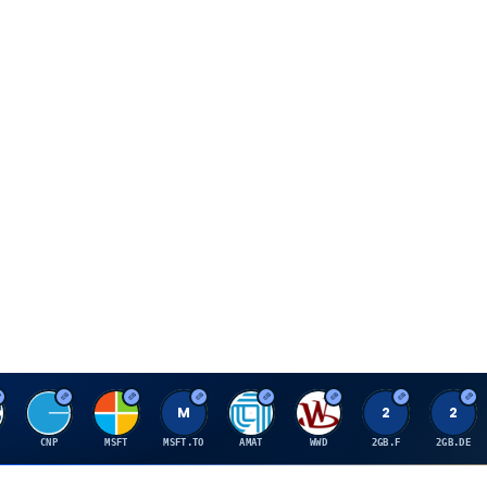
C
M
M
A
W
2
2
CNP
MSFT
MSFT.TO
AMAT
WWD
2GB.F
2GB.DE