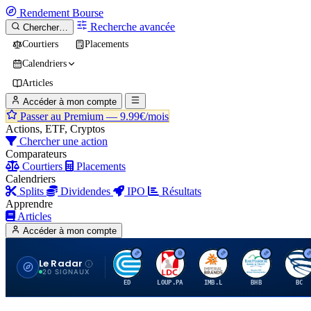
Rendement
Bourse
Recherche avancée
Chercher…
Courtiers
Placements
Calendriers
Articles
Accéder à mon compte
Passer au Premium —
9.99€/mois
Actions, ETF, Cryptos
Chercher une action
Comparateurs
Courtiers
Placements
Calendriers
Splits
Dividendes
IPO
Résultats
Apprendre
Articles
Accéder à mon compte
Le Radar
C
L
I
B
B
20 SIGNAUX
ED
LOUP.PA
IMB.L
BHB
BC