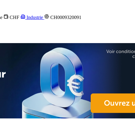
se
CHF
Industrie
CH0009320091