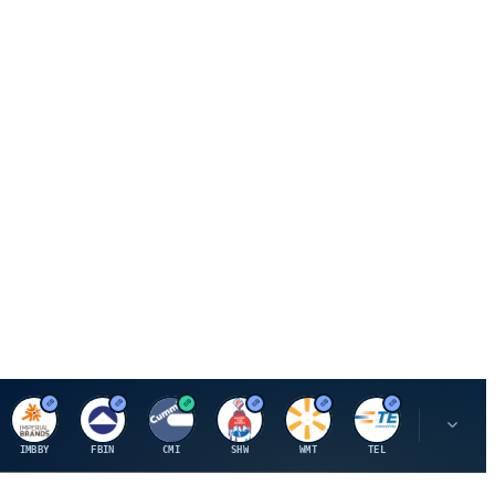
I
F
C
S
W
M
IMBBY
FBIN
CMI
SHW
WMT
TEL
MAU.PA