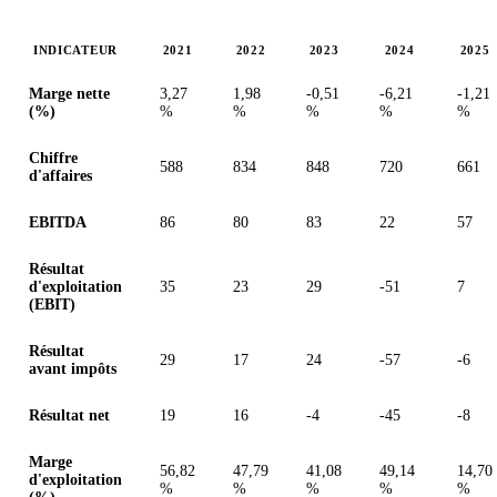
INDICATEUR
2021
2022
2023
2024
2025
Valeurs en millions (franc suisse)
Marge nette
3,27
1,98
-0,51
-6,21
-1,21
(%)
%
%
%
%
%
Chiffre
588
834
848
720
661
d'affaires
EBITDA
86
80
83
22
57
Résultat
d'exploitation
35
23
29
-51
7
(EBIT)
Résultat
29
17
24
-57
-6
avant impôts
Résultat net
19
16
-4
-45
-8
Marge
56,82
47,79
41,08
49,14
14,70
d'exploitation
%
%
%
%
%