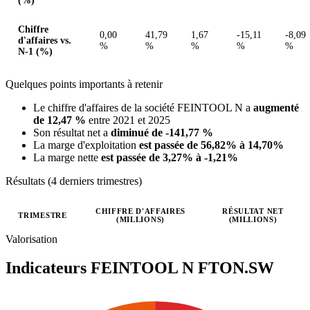
(%)
Chiffre
0,00
41,79
1,67
-15,11
-8,09
d'affaires vs.
%
%
%
%
%
N-1 (%)
Quelques points importants à retenir
Le chiffre d'affaires de la société FEINTOOL N a
augmenté
de 12,47 %
entre 2021 et 2025
Son résultat net a
diminué de -141,77 %
La marge d'exploitation
est passée de 56,82% à 14,70%
La marge nette
est passée de 3,27% à -1,21%
Résultats (4 derniers trimestres)
CHIFFRE D'AFFAIRES
RÉSULTAT NET
TRIMESTRE
(MILLIONS)
(MILLIONS)
Valeurs trimestrielles en millions (franc suisse)
Valorisation
Indicateurs FEINTOOL N
FTON.SW