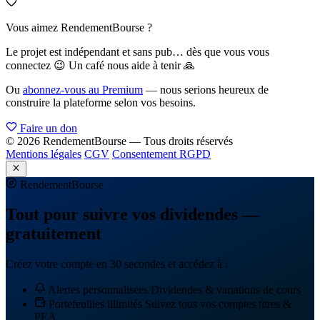
Vous aimez RendementBourse ?
Le projet est indépendant et sans pub… dès que vous vous
connectez 😉 Un café nous aide à tenir 🙏
Ou
abonnez-vous au Premium
— nous serions heureux de
construire la plateforme selon vos besoins.
Faire un don
© 2026 RendementBourse — Tous droits réservés
Mentions légales
CGV
Consentement RGPD
Rendement
Bourse
Tout pour suivre vos dividendes —
gratuitement
Créez votre compte en 30 secondes et accédez à :
Alertes personnalisées
Dividendes & variations de cours
Portefeuilles illimités
Suivez tous vos comptes titres &
PEA