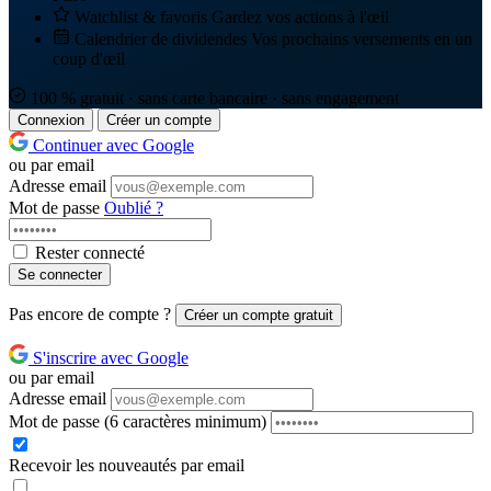
Watchlist & favoris
Gardez vos actions à l'œil
Calendrier de dividendes
Vos prochains versements en un
coup d'œil
100 % gratuit · sans carte bancaire · sans engagement
Connexion
Créer un compte
Continuer avec Google
ou par email
Adresse email
Mot de passe
Oublié ?
Rester connecté
Se connecter
Pas encore de compte ?
Créer un compte gratuit
S'inscrire avec Google
ou par email
Adresse email
Mot de passe
(6 caractères minimum)
Recevoir les nouveautés par email