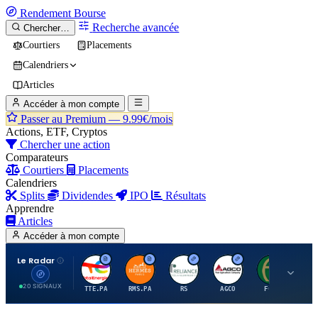
Rendement
Bourse
Recherche avancée
Chercher…
Courtiers
Placements
Calendriers
Articles
Accéder à mon compte
Passer au Premium —
9.99€/mois
Actions, ETF, Cryptos
Chercher une action
Comparateurs
Courtiers
Placements
Calendriers
Splits
Dividendes
IPO
Résultats
Apprendre
Articles
Accéder à mon compte
Le Radar
T
H
R
A
F
20 SIGNAUX
TTE.PA
RMS.PA
RS
AGCO
FCFS
MC