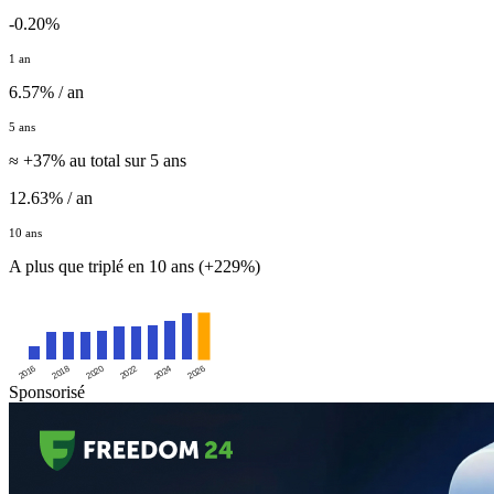
-0.20%
1 an
6.57% / an
5 ans
≈ +37% au total sur 5 ans
12.63% / an
10 ans
A plus que triplé en 10 ans (+229%)
2016
2020
2024
2018
2022
2026
Sponsorisé