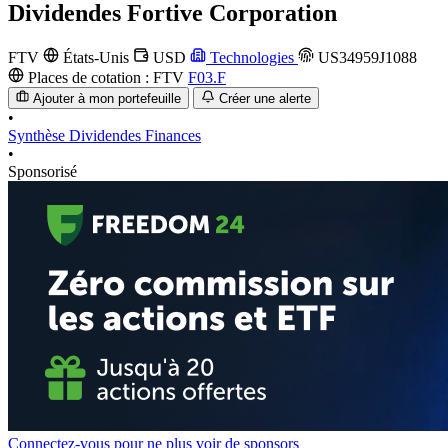
Dividendes
Fortive Corporation
FTV
États-Unis
USD
Technologies
US34959J1088
Places de cotation :
FTV
F03.F
Ajouter à mon portefeuille
Créer une alerte
•
Synthèse
Dividendes
Finances
•
Sponsorisé
Connectez-vous pour ne plus voir de sponsors