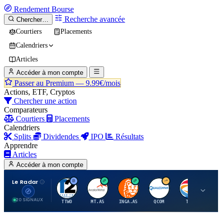
Rendement
Bourse
Recherche avancée
Chercher…
Courtiers
Placements
Calendriers
Articles
Accéder à mon compte
Passer au Premium —
9.99€/mois
Actions, ETF, Cryptos
Chercher une action
Comparateurs
Courtiers
Placements
Calendriers
Splits
Dividendes
IPO
Résultats
Apprendre
Articles
Accéder à mon compte
Le Radar
T
A
I
Q
T
20 SIGNAUX
TTWO
MT.AS
INGA.AS
QCOM
TTE
VK.