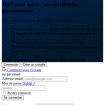
Tout pour suivre vos dividendes —
gratuitement
Créez votre compte en 30 secondes et accédez à :
Alertes personnalisées
Dividendes & variations de cours
Portefeuilles illimités
Suivez tous vos comptes titres &
PEA
Watchlist & favoris
Gardez vos actions à l'œil
Calendrier de dividendes
Vos prochains versements en un
coup d'œil
100 % gratuit · sans carte bancaire · sans engagement
Connexion
Créer un compte
Continuer avec Google
ou par email
Adresse email
Mot de passe
Oublié ?
Rester connecté
Se connecter