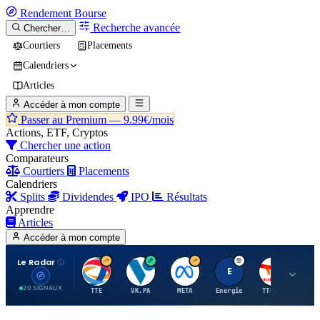
Rendement
Bourse
Recherche avancée
Chercher…
Courtiers
Placements
Calendriers
Articles
Accéder à mon compte
Passer au Premium —
9.99€/mois
Actions, ETF, Cryptos
Chercher une action
Comparateurs
Courtiers
Placements
Calendriers
Splits
Dividendes
IPO
Résultats
Apprendre
Articles
Accéder à mon compte
Le Radar
T
V
M
E
T
20 SIGNAUX
TTE
VK.PA
META
Energie
TTE.PA
RMS