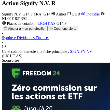
Action
Signify N.V. R
Signify N.V.
G14.F
FRA: G14
Autres
EUR
Industrie
NL0011821392
Places de cotation :
LIGHT.AS
G14.F
Ajouter à mon portefeuille
Créer une alerte
•
Synthèse
Dividendes
Finances
•
Cette cotation renvoie à la fiche principale :
SIGNIFY NV
(LIGHT.AS).
Sponsorisé