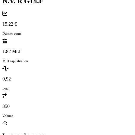
N.V. R
G14.F
15,22 €
Dernier cours
1.82 Mrd
MID capitalisation
0,92
Beta
350
Volume