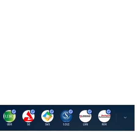
U
S
S
S
L
R
P
UDR
SO
SWX
SIGI
LNN
ROK
PSMT