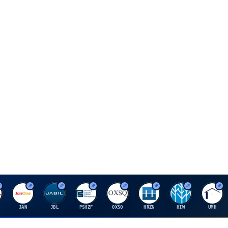
J
J
P
O
H
H
U
JAN
JBL
PSHZF
OXSQ
HRZN
HIW
UMH