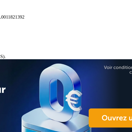
0011821392
S).