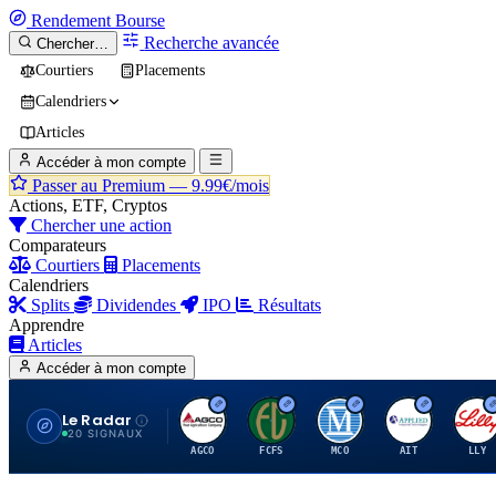
Rendement
Bourse
Recherche avancée
Chercher…
Courtiers
Placements
Calendriers
Articles
Accéder à mon compte
Passer au Premium —
9.99€/mois
Actions, ETF, Cryptos
Chercher une action
Comparateurs
Courtiers
Placements
Calendriers
Splits
Dividendes
IPO
Résultats
Apprendre
Articles
Accéder à mon compte
Le Radar
A
F
M
A
E
20 SIGNAUX
AGCO
FCFS
MCO
AIT
LLY