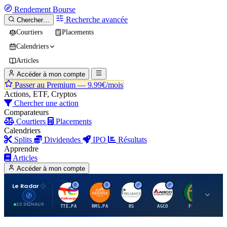
Rendement
Bourse
Recherche avancée
Chercher…
Courtiers
Placements
Calendriers
Articles
Accéder à mon compte
Passer au Premium —
9.99€/mois
Actions, ETF, Cryptos
Chercher une action
Comparateurs
Courtiers
Placements
Calendriers
Splits
Dividendes
IPO
Résultats
Apprendre
Articles
Accéder à mon compte
Le Radar
T
H
R
A
F
20 SIGNAUX
TTE.PA
RMS.PA
RS
AGCO
FCFS
MC