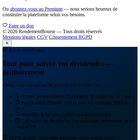
Ou
abonnez-vous au Premium
— nous serions heureux de
construire la plateforme selon vos besoins.
Faire un don
© 2026 RendementBourse — Tous droits réservés
Mentions légales
CGV
Consentement RGPD
Rendement
Bourse
Tout pour suivre vos dividendes —
gratuitement
Créez votre compte en 30 secondes et accédez à :
Alertes personnalisées
Dividendes & variations de cours
Portefeuilles illimités
Suivez tous vos comptes titres &
PEA
Watchlist & favoris
Gardez vos actions à l'œil
Calendrier de dividendes
Vos prochains versements en un
coup d'œil
100 % gratuit · sans carte bancaire · sans engagement