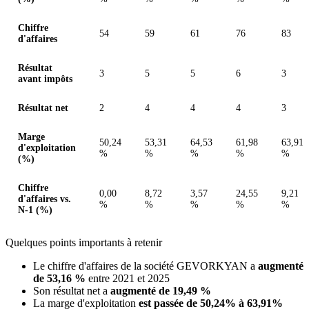
Chiffre
54
59
61
76
83
d'affaires
Résultat
3
5
5
6
3
avant impôts
Résultat net
2
4
4
4
3
Marge
50,24
53,31
64,53
61,98
63,91
d'exploitation
%
%
%
%
%
(%)
Chiffre
0,00
8,72
3,57
24,55
9,21
d'affaires vs.
%
%
%
%
%
N-1 (%)
Quelques points importants à retenir
Le chiffre d'affaires de la société GEVORKYAN a
augmenté
de 53,16 %
entre 2021 et 2025
Son résultat net a
augmenté de 19,49 %
La marge d'exploitation
est passée de 50,24% à 63,91%