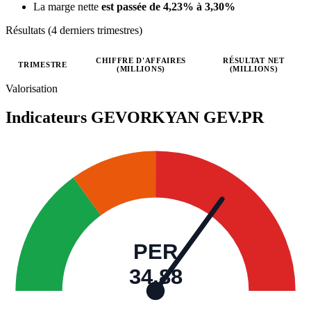
La marge nette
est passée de 4,23% à 3,30%
Résultats (4 derniers trimestres)
CHIFFRE D'AFFAIRES
RÉSULTAT NET
TRIMESTRE
(MILLIONS)
(MILLIONS)
Valeurs trimestrielles en millions (couronne tchèque)
Valorisation
Indicateurs GEVORKYAN
GEV.PR
PER
34,88