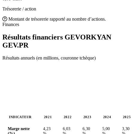
Trésorerie / action
Montant de trésorerie rapporté au nombre d’actions.
Finances
Résultats financiers GEVORKYAN
GEV.PR
Résultats annuels (en millions, couronne tchèque)
INDICATEUR
2021
2022
2023
2024
2025
Valeurs en millions (couronne tchèque)
Marge nette
4,23
6,03
6,30
5,00
3,30
(%)
%
%
%
%
%