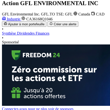
Action
GFL ENVIRONMENTAL INC
GFL Environmental Inc.
GFL.TO
TSE: GFL
Canada
CAD
Industrie
CA36168Q1046
Ajouter à mon portefeuille
Créer une alerte
•
Synthèse
Dividendes
Finances
•
Sponsorisé
Connectez-vous pour ne plus voir de sponsors