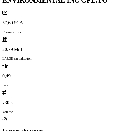
ENVIRONMENTAL INC
GFL.TO
57,60 $CA
Dernier cours
20.79 Mrd
LARGE capitalisation
0,49
Beta
730 k
Volume
Lecture du cours