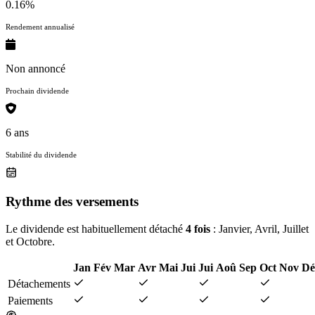
0.16%
Rendement annualisé
Non annoncé
Prochain dividende
6 ans
Stabilité du dividende
Rythme des versements
Le dividende est habituellement détaché
4 fois
: Janvier, Avril, Juillet
et Octobre.
Jan
Fév
Mar
Avr
Mai
Jui
Jui
Aoû
Sep
Oct
Nov
Dé
Détachements
Paiements