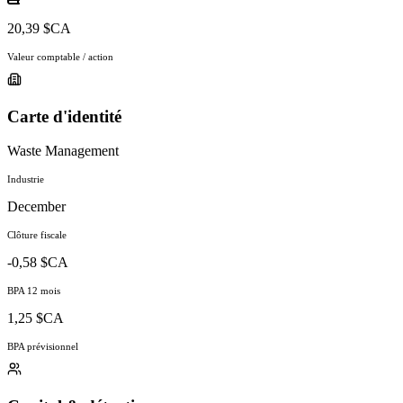
20,39 $CA
Valeur comptable / action
Carte d'identité
Waste Management
Industrie
December
Clôture fiscale
-0,58 $CA
BPA 12 mois
1,25 $CA
BPA prévisionnel