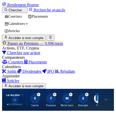
Rendement
Bourse
Recherche avancée
Chercher…
Courtiers
Placements
Calendriers
Articles
Accéder à mon compte
Passer au Premium —
9.99€/mois
Actions, ETF, Cryptos
Chercher une action
Comparateurs
Courtiers
Placements
Calendriers
Splits
Dividendes
IPO
Résultats
Apprendre
Articles
Accéder à mon compte
Le Radar
S
F
M
E
T
20 SIGNAUX
Santé
Finance
Matériaux
Energie
TTWO
MT.