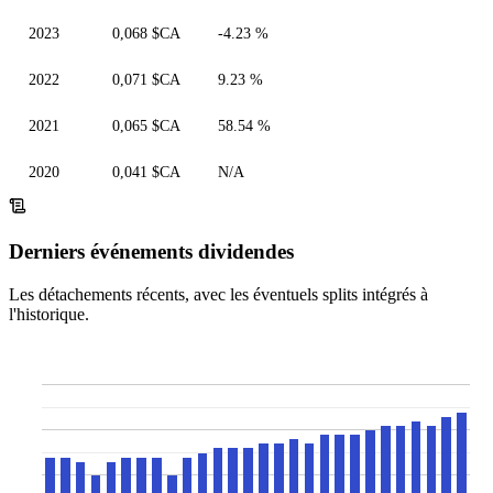
2023
0,068 $CA
-4.23 %
2022
0,071 $CA
9.23 %
2021
0,065 $CA
58.54 %
2020
0,041 $CA
N/A
Derniers événements dividendes
Les détachements récents, avec les éventuels splits intégrés à
l'historique.