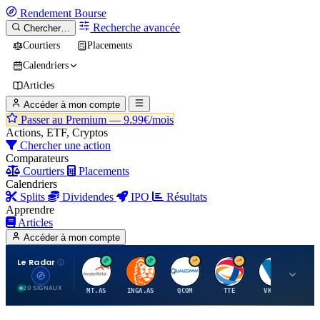
Rendement
Bourse
Recherche avancée
Chercher…
Courtiers
Placements
Calendriers
Articles
Accéder à mon compte
Passer au Premium —
9.99€/mois
Actions, ETF, Cryptos
Chercher une action
Comparateurs
Courtiers
Placements
Calendriers
Splits
Dividendes
IPO
Résultats
Apprendre
Articles
Accéder à mon compte
Le Radar
A
I
Q
T
V
20 SIGNAUX
MT.AS
INGA.AS
QCOM
TTE
VK.PA
ME