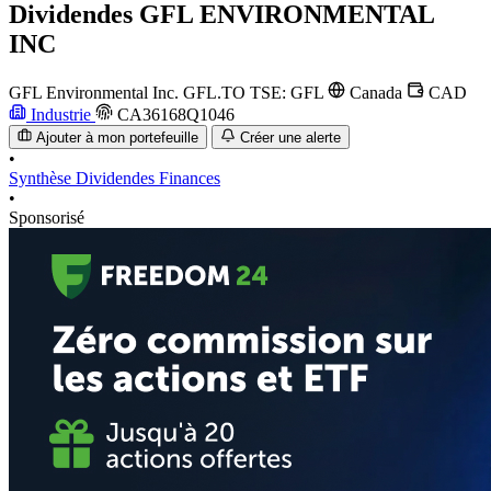
Dividendes
GFL ENVIRONMENTAL
INC
GFL Environmental Inc.
GFL.TO
TSE: GFL
Canada
CAD
Industrie
CA36168Q1046
Ajouter à mon portefeuille
Créer une alerte
•
Synthèse
Dividendes
Finances
•
Sponsorisé