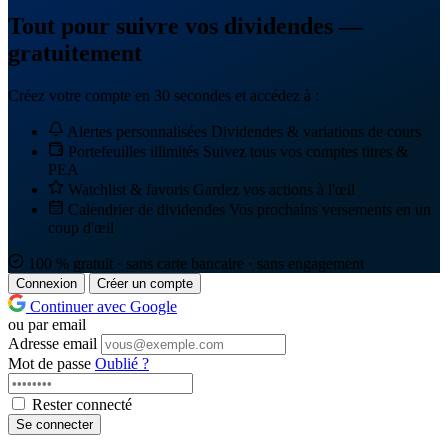
Tout pour suivre vos dividendes —
gratuitement
Créez votre compte en 30 secondes et accédez à :
Alertes personnalisées
Dividendes & variations de cours
Portefeuilles illimités
Suivez tous vos comptes titres &
PEA
Watchlist & favoris
Gardez vos actions à l'œil
Calendrier de dividendes
Vos prochains versements en un
coup d'œil
100 % gratuit · sans carte bancaire · sans engagement
Connexion
Créer un compte
Continuer avec Google
ou par email
Adresse email
Mot de passe
Oublié ?
Rester connecté
Se connecter