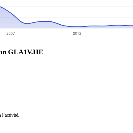
ion
GLA1V.HE
l’activité.