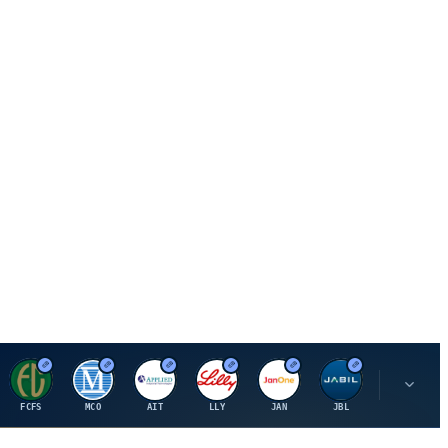
F
M
A
E
J
J
P
FCFS
MCO
AIT
LLY
JAN
JBL
PSHZF