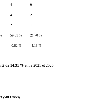
4
9
4
2
2
1
 %
59,61 %
21,70 %
%
-0,82 %
-4,18 %
té de 14,31 %
entre 2021 et 2025
T (MILLIONS)