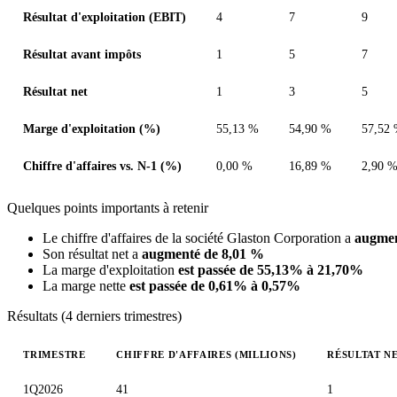
Résultat d'exploitation (EBIT)
4
7
9
Résultat avant impôts
1
5
7
Résultat net
1
3
5
Marge d'exploitation (%)
55,13 %
54,90 %
57,52
Chiffre d'affaires vs. N-1 (%)
0,00 %
16,89 %
2,90 
Quelques points importants à retenir
Le chiffre d'affaires de la société Glaston Corporation a
augmen
Son résultat net a
augmenté de 8,01 %
La marge d'exploitation
est passée de 55,13% à 21,70%
La marge nette
est passée de 0,61% à 0,57%
Résultats (4 derniers trimestres)
TRIMESTRE
CHIFFRE D'AFFAIRES (MILLIONS)
RÉSULTAT NE
Valeurs trimestrielles en millions (euro)
1Q2026
41
1