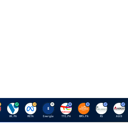
V
M
E
T
H
R
A
VK.PA
META
Energie
TTE.PA
RMS.PA
RS
AGCO