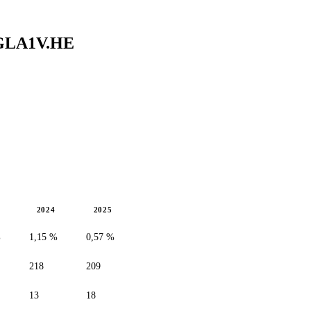
GLA1V.HE
2024
2025
%
1,15 %
0,57 %
218
209
13
18