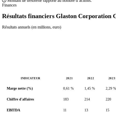
Montant de trésorerie rapporté au nombre d’actions.
Finances
Résultats financiers Glaston Corporation
Résultats annuels (en millions, euro)
INDICATEUR
2021
2022
2023
Valeurs en millions (euro)
Marge nette (%)
0,61 %
1,45 %
2,29 
Chiffre d'affaires
183
214
220
EBITDA
11
13
15