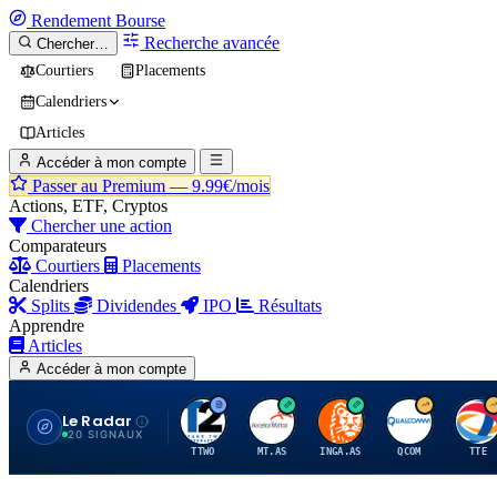
Rendement
Bourse
Recherche avancée
Chercher…
Courtiers
Placements
Calendriers
Articles
Accéder à mon compte
Passer au Premium —
9.99€/mois
Actions, ETF, Cryptos
Chercher une action
Comparateurs
Courtiers
Placements
Calendriers
Splits
Dividendes
IPO
Résultats
Apprendre
Articles
Accéder à mon compte
Le Radar
T
A
I
Q
T
20 SIGNAUX
TTWO
MT.AS
INGA.AS
QCOM
TTE