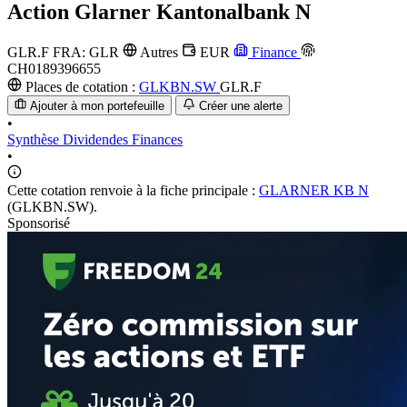
Action
Glarner Kantonalbank N
GLR.F
FRA: GLR
Autres
EUR
Finance
CH0189396655
Places de cotation :
GLKBN.SW
GLR.F
Ajouter à mon portefeuille
Créer une alerte
•
Synthèse
Dividendes
Finances
•
Cette cotation renvoie à la fiche principale :
GLARNER KB N
(GLKBN.SW).
Sponsorisé