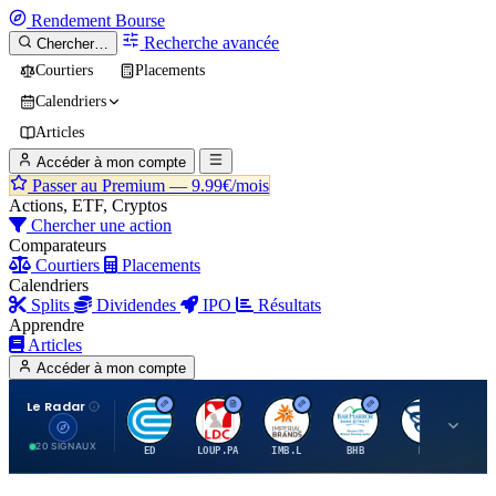
Rendement
Bourse
Recherche avancée
Chercher…
Courtiers
Placements
Calendriers
Articles
Accéder à mon compte
Passer au Premium —
9.99€/mois
Actions, ETF, Cryptos
Chercher une action
Comparateurs
Courtiers
Placements
Calendriers
Splits
Dividendes
IPO
Résultats
Apprendre
Articles
Accéder à mon compte
Le Radar
C
L
I
B
B
20 SIGNAUX
ED
LOUP.PA
IMB.L
BHB
BC
CN