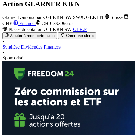
Action
GLARNER KB N
Glarner Kantonalbank
GLKBN.SW
SWX: GLKBN
Suisse
CHF
Finance
CH0189396655
Places de cotation :
GLKBN.SW
GLR.F
Ajouter à mon portefeuille
Créer une alerte
•
Synthèse
Dividendes
Finances
•
Sponsorisé