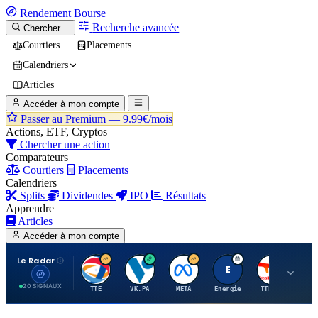
Rendement
Bourse
Recherche avancée
Chercher…
Courtiers
Placements
Calendriers
Articles
Accéder à mon compte
Passer au Premium —
9.99€/mois
Actions, ETF, Cryptos
Chercher une action
Comparateurs
Courtiers
Placements
Calendriers
Splits
Dividendes
IPO
Résultats
Apprendre
Articles
Accéder à mon compte
Le Radar
T
V
M
E
T
20 SIGNAUX
TTE
VK.PA
META
Energie
TTE.PA
RMS