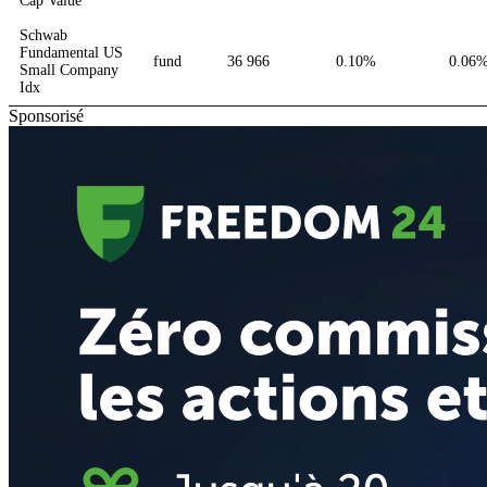
Cap Value
Schwab
Fundamental US
fund
36 966
0.10%
0.06
Small Company
Idx
Sponsorisé