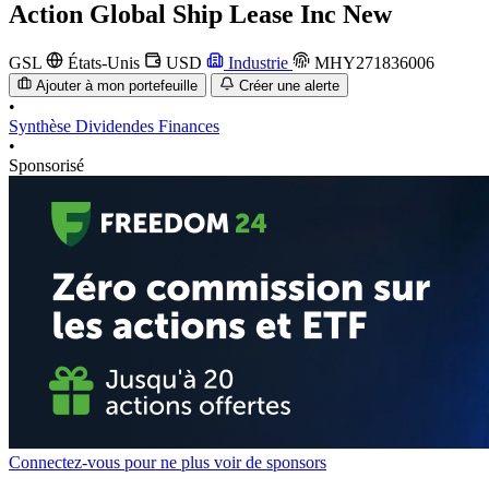
Action
Global Ship Lease Inc New
GSL
États-Unis
USD
Industrie
MHY271836006
Ajouter à mon portefeuille
Créer une alerte
•
Synthèse
Dividendes
Finances
•
Sponsorisé
Connectez-vous pour ne plus voir de sponsors