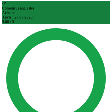
Consensus analystes
Acheter
3 avis · 27/07/2026
5.00
/ 5