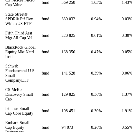
CS McKee Micro
fund
369 250
1.03%
1.43
Cap Value
State Street®
SPDR® Ptf Dev
fund
339 032
0.94%
0.03
Wld exUS ETF
Fifth Third Asst
fund
220 825
0.61%
0.30
Mgt All Cap Val
BlackRock Global
Equity Mkt Netrl
fund
168 356
0.47%
0.05
Instl
Schwab
Fundamental U.S.
fund
141 528
0.39%
0.06
Small
CompanyETF
CS McKee
Discovery Small
fund
129 825
0.36%
1.37
Cap
Isthmus Small
fund
108 451
0.30%
1.91
Cap Core Equity
Embark Small
Cap Equity
fund
94 073
0.26%
0.55