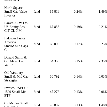
Retirement
North Square
Small Cap Value
fund
85 811
0.24%
1.49
Investor
Lazard ACW Ex-
US Equity Adv
fund
67 855
0.19%
0.21
CIT CL 0IM
Indosuez Funds
America
fund
60 000
0.17%
0.23
Small&Mid Caps
G
Donald Smith &
Co. Micro Cap
fund
54 350
0.15%
2.35
Val Eq
Old Westbury
Small & Mid Cap
fund
50 792
0.14%
0.03
Strategies
Invesco RAFI US
1500 Small-Mid
fund
47 272
0.13%
0.06
ETF
CS McKee Small
fund
45 807
0.13%
1.48