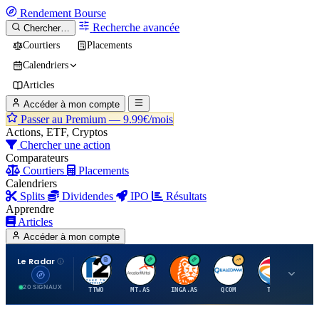
Rendement
Bourse
Recherche avancée
Chercher…
Courtiers
Placements
Calendriers
Articles
Accéder à mon compte
Passer au Premium —
9.99€/mois
Actions, ETF, Cryptos
Chercher une action
Comparateurs
Courtiers
Placements
Calendriers
Splits
Dividendes
IPO
Résultats
Apprendre
Articles
Accéder à mon compte
Le Radar
T
A
I
Q
T
20 SIGNAUX
TTWO
MT.AS
INGA.AS
QCOM
TTE
VK.