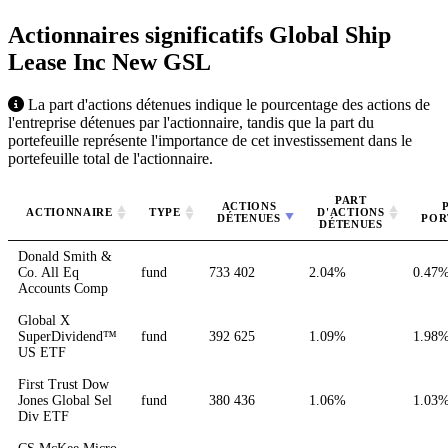
Actionnaires significatifs Global Ship
Lease Inc New
GSL
La part d'actions détenues indique le pourcentage des actions de
l'entreprise détenues par l'actionnaire, tandis que la part du
portefeuille représente l'importance de cet investissement dans le
portefeuille total de l'actionnaire.
PART
ACTIONS
ACTIONNAIRE
TYPE
D'ACTIONS
DÉTENUES
POR
DÉTENUES
Donald Smith &
Co. All Eq
fund
733 402
2.04%
0.47
Accounts Comp
Global X
SuperDividend™
fund
392 625
1.09%
1.98
US ETF
First Trust Dow
Jones Global Sel
fund
380 436
1.06%
1.03
Div ETF