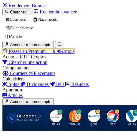
Rendement
Bourse
Recherche avancée
Chercher…
Courtiers
Placements
Calendriers
Articles
Accéder à mon compte
Passer au Premium —
9.99€/mois
Actions, ETF, Cryptos
Chercher une action
Comparateurs
Courtiers
Placements
Calendriers
Splits
Dividendes
IPO
Résultats
Apprendre
Articles
Accéder à mon compte
Le Radar
A
I
Q
T
V
20 SIGNAUX
MT.AS
INGA.AS
QCOM
TTE
VK.PA