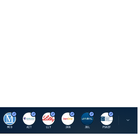
M
A
E
J
J
P
O
MCO
AIT
LLY
JAN
JBL
PSHZF
OXSQ