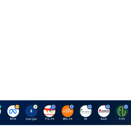
M
E
T
H
R
A
F
META
Energie
TTE.PA
RMS.PA
RS
AGCO
FCFS