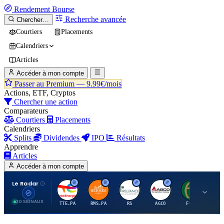
Rendement
Bourse
Recherche avancée
Chercher…
Courtiers
Placements
Calendriers
Articles
Accéder à mon compte
Passer au Premium —
9.99€/mois
Actions, ETF, Cryptos
Chercher une action
Comparateurs
Courtiers
Placements
Calendriers
Splits
Dividendes
IPO
Résultats
Apprendre
Articles
Accéder à mon compte
Le Radar
T
H
R
A
F
20 SIGNAUX
TTE.PA
RMS.PA
RS
AGCO
FCFS
MC