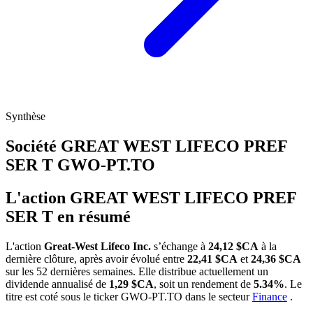
Synthèse
Société GREAT WEST LIFECO PREF
SER T
GWO-PT.TO
L'action GREAT WEST LIFECO PREF
SER T en résumé
L'action
Great-West Lifeco Inc.
s’échange à
24,12 $CA
à la
dernière clôture, après avoir évolué entre
22,41 $CA
et
24,36 $CA
sur les 52 dernières semaines. Elle distribue actuellement un
dividende annualisé de
1,29 $CA
, soit un rendement de
5.34%
. Le
titre est coté sous le ticker
GWO-PT.TO
dans le secteur
Finance
.