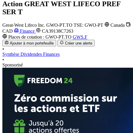
Action
GREAT WEST LIFECO PREF
SER T
Great-West Lifeco Inc.
GWO-PT.TO
TSE: GWO-PT
Canada
CAD
Finance
CA39138C7263
Places de cotation :
GWO-PT.TO
GWS.F
Ajouter à mon portefeuille
Créer une alerte
•
Synthèse
Dividendes
Finances
•
Sponsorisé