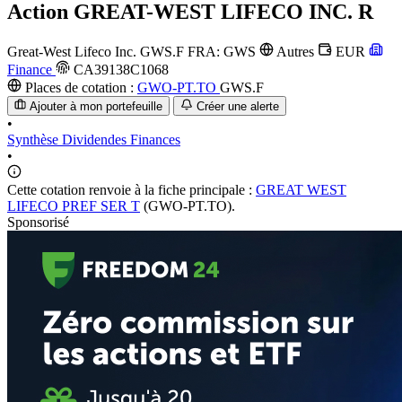
Action
GREAT-WEST LIFECO INC. R
Great-West Lifeco Inc.
GWS.F
FRA: GWS
Autres
EUR
Finance
CA39138C1068
Places de cotation :
GWO-PT.TO
GWS.F
Ajouter à mon portefeuille
Créer une alerte
•
Synthèse
Dividendes
Finances
•
Cette cotation renvoie à la fiche principale :
GREAT WEST
LIFECO PREF SER T
(GWO-PT.TO).
Sponsorisé