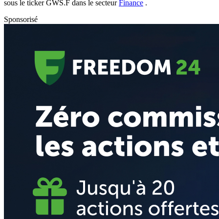
sous le ticker
GWS.F
dans le secteur
Finance
.
Sponsorisé