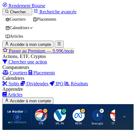
Rendement
Bourse
Recherche avancée
Chercher…
Courtiers
Placements
Calendriers
Articles
Accéder à mon compte
Passer au Premium —
9.99€/mois
Actions, ETF, Cryptos
Chercher une action
Comparateurs
Courtiers
Placements
Calendriers
Splits
Dividendes
IPO
Résultats
Apprendre
Articles
Accéder à mon compte
Le Radar
T
V
M
E
T
20 SIGNAUX
TTE
VK.PA
META
Energie
TTE.PA
RMS