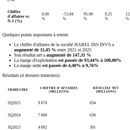
Chiffre
0,00
-53,84
95,90
9,25
12
d'affaires vs.
%
%
%
%
%
N-1 (%)
Quelques points importants à retenir
Le chiffre d'affaires de la société HAREL INS INVS a
augmenté de 11,45 %
entre 2021 et 2025
Son résultat net a
augmenté de 147,31 %
La marge d'exploitation
est passée de 93,44% à 100,00%
La marge nette
est passée de 4,40% à 9,76%
Résultats (4 derniers trimestres)
CHIFFRE D'AFFAIRES
RÉSULTAT NET
TRIMESTRE
(MILLIONS)
(MILLIONS)
Valeurs trimestrielles en millions (ILA)
2Q2025
9 074
834
3Q2024
7 600
630
3Q2023
4 892
301