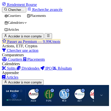
Rendement
Bourse
Recherche avancée
Chercher…
Courtiers
Placements
Calendriers
Articles
Accéder à mon compte
Passer au Premium —
9.99€/mois
Actions, ETF, Cryptos
Chercher une action
Comparateurs
Courtiers
Placements
Calendriers
Splits
Dividendes
IPO
Résultats
Apprendre
Articles
Accéder à mon compte
Le Radar
A
F
M
A
E
20 SIGNAUX
AGCO
FCFS
MCO
AIT
LLY
JA