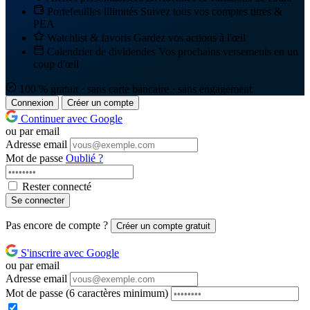
Portefeuilles illimités
Suivez tous vos comptes titres &
PEA
Watchlist & favoris
Gardez vos actions à l'œil
Calendrier de dividendes
Vos prochains versements en un
coup d'œil
100 % gratuit · sans carte bancaire · sans engagement
Connexion
Créer un compte
Continuer avec Google
ou par email
Adresse email
Mot de passe
Oublié ?
Rester connecté
Se connecter
Pas encore de compte ?
Créer un compte gratuit
S'inscrire avec Google
ou par email
Adresse email
Mot de passe
(6 caractères minimum)