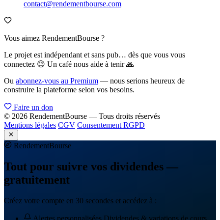
contact@rendementbourse.com
Vous aimez RendementBourse ?
Le projet est indépendant et sans pub… dès que vous vous
connectez 😉 Un café nous aide à tenir 🙏
Ou
abonnez-vous au Premium
— nous serions heureux de
construire la plateforme selon vos besoins.
Faire un don
© 2026 RendementBourse — Tous droits réservés
Mentions légales
CGV
Consentement RGPD
Rendement
Bourse
Tout pour suivre vos dividendes —
gratuitement
Créez votre compte en 30 secondes et accédez à :
Alertes personnalisées
Dividendes & variations de cours