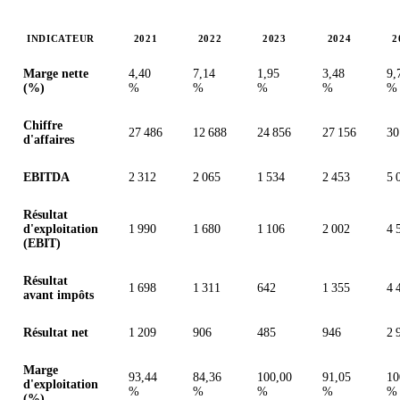
INDICATEUR
2021
2022
2023
2024
2
Valeurs en millions (ILA)
Marge nette
4,40
7,14
1,95
3,48
9,
(%)
%
%
%
%
%
Chiffre
27 486
12 688
24 856
27 156
30
d'affaires
EBITDA
2 312
2 065
1 534
2 453
5 
Résultat
d'exploitation
1 990
1 680
1 106
2 002
4 
(EBIT)
Résultat
1 698
1 311
642
1 355
4 
avant impôts
Résultat net
1 209
906
485
946
2 
Marge
93,44
84,36
100,00
91,05
10
d'exploitation
%
%
%
%
%
(%)