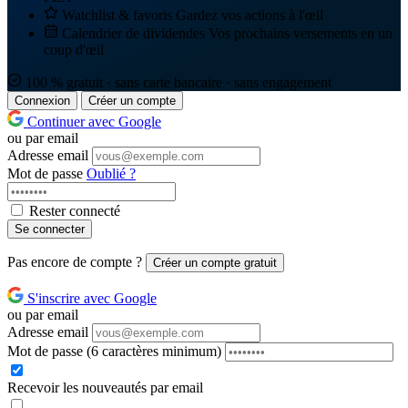
Watchlist & favoris
Gardez vos actions à l'œil
Calendrier de dividendes
Vos prochains versements en un
coup d'œil
100 % gratuit · sans carte bancaire · sans engagement
Connexion
Créer un compte
Continuer avec Google
ou par email
Adresse email
Mot de passe
Oublié ?
Rester connecté
Se connecter
Pas encore de compte ?
Créer un compte gratuit
S'inscrire avec Google
ou par email
Adresse email
Mot de passe
(6 caractères minimum)
Recevoir les nouveautés par email