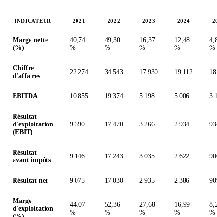
INDICATEUR
2021
2022
2023
2024
2
Valeurs en millions (dollar des États-Unis)
Marge nette
40,74
49,30
16,37
12,48
4,
(%)
%
%
%
%
%
Chiffre
22 274
34 543
17 930
19 112
18
d'affaires
EBITDA
10 855
19 374
5 198
5 006
3 
Résultat
d'exploitation
9 390
17 470
3 266
2 934
93
(EBIT)
Résultat
9 146
17 243
3 035
2 622
90
avant impôts
Résultat net
9 075
17 030
2 935
2 386
90
Marge
44,07
52,36
27,68
16,99
8,
d'exploitation
%
%
%
%
%
(%)