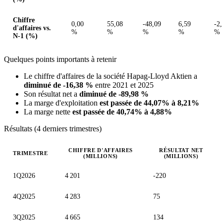
Chiffre
0,00
55,08
-48,09
6,59
-2
d'affaires vs.
%
%
%
%
%
N-1 (%)
Quelques points importants à retenir
Le chiffre d'affaires de la société Hapag-Lloyd Aktien a
diminué de -16,38 %
entre 2021 et 2025
Son résultat net a
diminué de -89,98 %
La marge d'exploitation
est passée de 44,07% à 8,21%
La marge nette
est passée de 40,74% à 4,88%
Résultats (4 derniers trimestres)
CHIFFRE D'AFFAIRES
RÉSULTAT NET
TRIMESTRE
(MILLIONS)
(MILLIONS)
Valeurs trimestrielles en millions (dollar des États-Unis)
1Q2026
4 201
-220
4Q2025
4 283
75
3Q2025
4 665
134