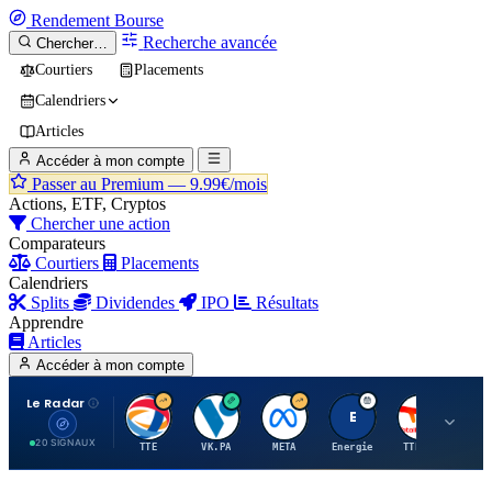
Rendement
Bourse
Recherche avancée
Chercher…
Courtiers
Placements
Calendriers
Articles
Accéder à mon compte
Passer au Premium —
9.99€/mois
Actions, ETF, Cryptos
Chercher une action
Comparateurs
Courtiers
Placements
Calendriers
Splits
Dividendes
IPO
Résultats
Apprendre
Articles
Accéder à mon compte
Le Radar
T
V
M
E
T
20 SIGNAUX
TTE
VK.PA
META
Energie
TTE.PA
RMS