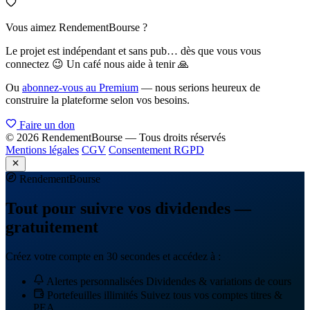
Vous aimez RendementBourse ?
Le projet est indépendant et sans pub… dès que vous vous
connectez 😉 Un café nous aide à tenir 🙏
Ou
abonnez-vous au Premium
— nous serions heureux de
construire la plateforme selon vos besoins.
Faire un don
© 2026 RendementBourse — Tous droits réservés
Mentions légales
CGV
Consentement RGPD
Rendement
Bourse
Tout pour suivre vos dividendes —
gratuitement
Créez votre compte en 30 secondes et accédez à :
Alertes personnalisées
Dividendes & variations de cours
Portefeuilles illimités
Suivez tous vos comptes titres &
PEA