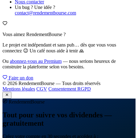
Nous contacter
Un bug ? Une idée ?
contact@rendementbourse.com
Vous aimez RendementBourse ?
Le projet est indépendant et sans pub… dès que vous vous
connectez 😉 Un café nous aide à tenir 🙏
Ou
abonnez-vous au Premium
— nous serions heureux de
construire la plateforme selon vos besoins.
Faire un don
© 2026 RendementBourse — Tous droits réservés
Mentions légales
CGV
Consentement RGPD
Rendement
Bourse
Tout pour suivre vos dividendes —
gratuitement
Créez votre compte en 30 secondes et accédez à :