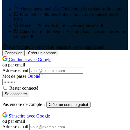
Alertes personnalisées
Dividendes & variations de cours
Portefeuilles illimités
Suivez tous vos comptes titres &
PEA
Watchlist & favoris
Gardez vos actions à l'œil
Calendrier de dividendes
Vos prochains versements en un
coup d'œil
100 % gratuit · sans carte bancaire · sans engagement
Connexion
Créer un compte
Continuer avec Google
ou par email
Adresse email
Mot de passe
Oublié ?
Rester connecté
Se connecter
Pas encore de compte ?
Créer un compte gratuit
S'inscrire avec Google
ou par email
Adresse email