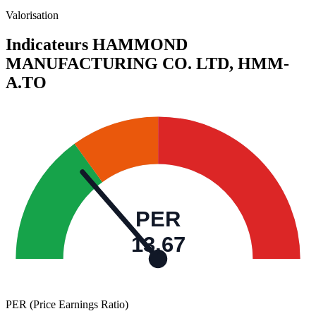
Valeurs trimestrielles en millions (dollar canadien)
Valorisation
Indicateurs HAMMOND
MANUFACTURING CO. LTD,
HMM-
A.TO
PER
13,67
PER (Price Earnings Ratio)