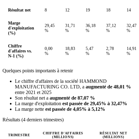
Résultat net
8
12
19
18
14
Marge
29,45
31,71
36,18
37,12
32,47
d'exploitation
%
%
%
%
%
(%)
Chiffre
0,00
18,83
5,47
2,78
14,91
d'affaires vs.
%
%
%
%
%
N-1 (%)
Quelques points importants à retenir
Le chiffre d'affaires de la société HAMMOND
MANUFACTURING CO. LTD, a
augmenté de 48,01 %
entre 2021 et 2025
Son résultat net a
augmenté de 87,07 %
La marge d'exploitation
est passée de 29,45% à 32,47%
La marge nette
est passée de 4,05% à 5,12%
Résultats (4 derniers trimestres)
CHIFFRE D'AFFAIRES
RÉSULTAT NET
TRIMESTRE
(MILLIONS)
(MILLIONS)