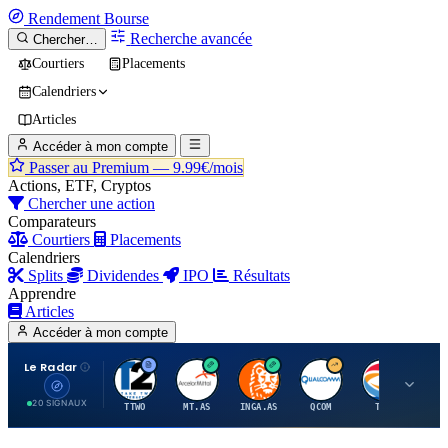
Rendement
Bourse
Recherche avancée
Chercher…
Courtiers
Placements
Calendriers
Articles
Accéder à mon compte
Passer au Premium —
9.99€/mois
Actions, ETF, Cryptos
Chercher une action
Comparateurs
Courtiers
Placements
Calendriers
Splits
Dividendes
IPO
Résultats
Apprendre
Articles
Accéder à mon compte
Le Radar
T
A
I
Q
T
20 SIGNAUX
TTWO
MT.AS
INGA.AS
QCOM
TTE
VK.