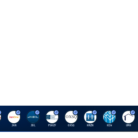
J
J
P
O
H
H
U
JAN
JBL
PSHZF
OXSQ
HRZN
HIW
UMH