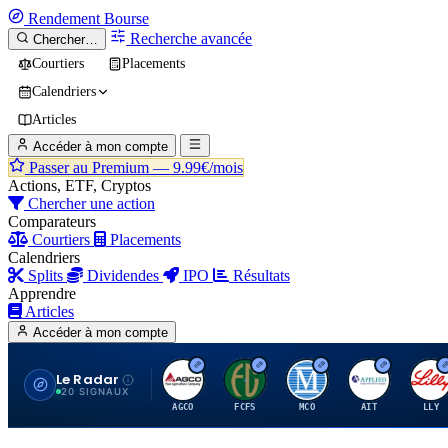
Rendement
Bourse
Recherche avancée
Chercher…
Courtiers
Placements
Calendriers
Articles
Accéder à mon compte
Passer au Premium —
9.99€/mois
Actions, ETF, Cryptos
Chercher une action
Comparateurs
Courtiers
Placements
Calendriers
Splits
Dividendes
IPO
Résultats
Apprendre
Articles
Accéder à mon compte
Le Radar
A
F
M
A
E
20 SIGNAUX
AGCO
FCFS
MCO
AIT
LLY