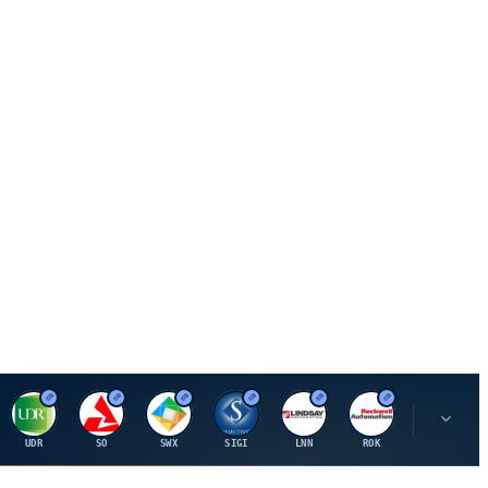
U
S
S
S
L
R
P
UDR
SO
SWX
SIGI
LNN
ROK
PSMT