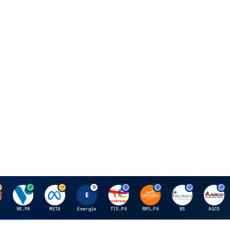
V
M
E
T
H
R
A
VK.PA
META
Energie
TTE.PA
RMS.PA
RS
AGCO