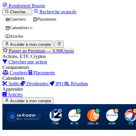
Rendement
Bourse
Recherche avancée
Chercher…
Courtiers
Placements
Calendriers
Articles
Accéder à mon compte
Passer au Premium —
9.99€/mois
Actions, ETF, Cryptos
Chercher une action
Comparateurs
Courtiers
Placements
Calendriers
Splits
Dividendes
IPO
Résultats
Apprendre
Articles
Accéder à mon compte
Le Radar
T
A
I
Q
T
20 SIGNAUX
TTWO
MT.AS
INGA.AS
QCOM
TTE