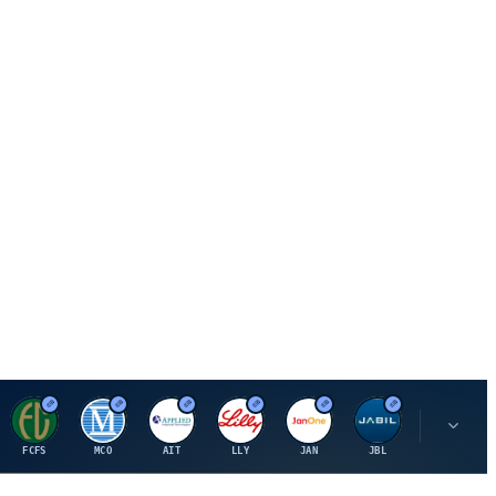
F
M
A
E
J
J
P
FCFS
MCO
AIT
LLY
JAN
JBL
PSHZF