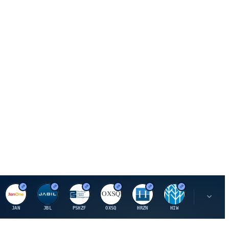
J
J
P
O
H
H
U
JAN
JBL
PSHZF
OXSQ
HRZN
HIW
UMH