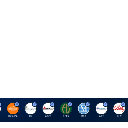
H
R
A
F
M
A
E
RMS.PA
RS
AGCO
FCFS
MCO
AIT
LLY