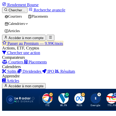
Rendement
Bourse
Recherche avancée
Chercher…
Courtiers
Placements
Calendriers
Articles
Accéder à mon compte
Passer au Premium —
9.99€/mois
Actions, ETF, Cryptos
Chercher une action
Comparateurs
Courtiers
Placements
Calendriers
Splits
Dividendes
IPO
Résultats
Apprendre
Articles
Accéder à mon compte
Le Radar
T
V
M
E
T
20 SIGNAUX
TTE
VK.PA
META
Energie
TTE.PA