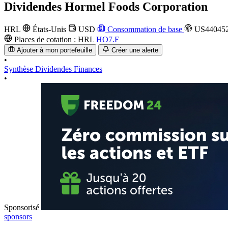
Dividendes
Hormel Foods Corporation
HRL
États-Unis
USD
Consommation de base
US440452
Places de cotation :
HRL
HO7.F
Ajouter à mon portefeuille
Créer une alerte
•
Synthèse
Dividendes
Finances
•
Sponsorisé
sponsors