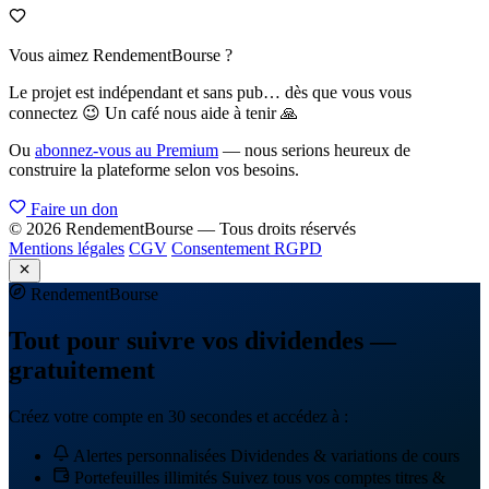
Vous aimez RendementBourse ?
Le projet est indépendant et sans pub… dès que vous vous
connectez 😉 Un café nous aide à tenir 🙏
Ou
abonnez-vous au Premium
— nous serions heureux de
construire la plateforme selon vos besoins.
Faire un don
© 2026 RendementBourse — Tous droits réservés
Mentions légales
CGV
Consentement RGPD
Rendement
Bourse
Tout pour suivre vos dividendes —
gratuitement
Créez votre compte en 30 secondes et accédez à :
Alertes personnalisées
Dividendes & variations de cours
Portefeuilles illimités
Suivez tous vos comptes titres &