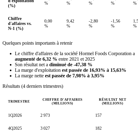
d'exploitation
%
%
%
%
%
(%)
Chiffre
0,00
9,42
-2,80
-1,56
1,
d'affaires vs.
%
%
%
%
%
N-1 (%)
Quelques points importants à retenir
Le chiffre d'affaires de la société Hormel Foods Corporation a
augmenté de 6,32 %
entre 2021 et 2025
Son résultat net a
diminué de -47,38 %
La marge d'exploitation
est passée de 16,93% à 15,63%
La marge nette
est passée de 7,98% à 3,95%
Résultats (4 derniers trimestres)
CHIFFRE D'AFFAIRES
RÉSULTAT NET
TRIMESTRE
(MILLIONS)
(MILLIONS)
Valeurs trimestrielles en millions (dollar des États-Unis)
1Q2026
2 973
157
4Q2025
3 027
182