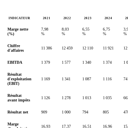
INDICATEUR
2021
2022
2023
2024
2
Valeurs en millions (dollar des États-Unis)
Marge nette
7,98
8,03
6,55
6,75
3,
(%)
%
%
%
%
%
Chiffre
11 386
12 459
12 110
11 921
12
d'affaires
EBITDA
1 379
1 577
1 340
1 374
1 
Résultat
d'exploitation
1 169
1 341
1 087
1 116
74
(EBIT)
Résultat
1 126
1 278
1 013
1 035
66
avant impôts
Résultat net
909
1 000
794
805
47
Marge
16,93
17,37
16,51
16,96
15