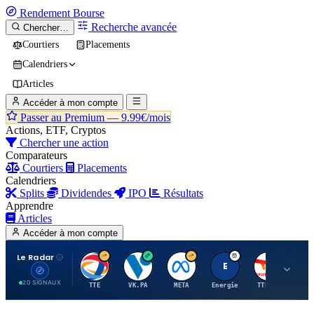
Rendement
Bourse
Recherche avancée
Chercher…
Courtiers
Placements
Calendriers
Articles
Accéder à mon compte
Passer au Premium —
9.99€/mois
Actions, ETF, Cryptos
Chercher une action
Comparateurs
Courtiers
Placements
Calendriers
Splits
Dividendes
IPO
Résultats
Apprendre
Articles
Accéder à mon compte
Le Radar
T
V
M
E
T
20 SIGNAUX
TTE
VK.PA
META
Energie
TTE.PA
RMS