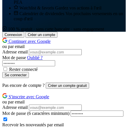
PEA
Watchlist & favoris
Gardez vos actions à l'œil
Calendrier de dividendes
Vos prochains versements en un
coup d'œil
100 % gratuit · sans carte bancaire · sans engagement
Connexion
Créer un compte
Continuer avec Google
ou par email
Adresse email
Mot de passe
Oublié ?
Rester connecté
Se connecter
Pas encore de compte ?
Créer un compte gratuit
S'inscrire avec Google
ou par email
Adresse email
Mot de passe
(6 caractères minimum)
Recevoir les nouveautés par email