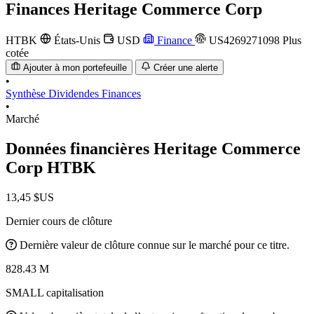
Finances
Heritage Commerce Corp
HTBK
États-Unis
USD
Finance
US4269271098
Plus
cotée
Ajouter à mon portefeuille
Créer une alerte
•
Synthèse
Dividendes
Finances
•
Marché
Données financières Heritage Commerce
Corp
HTBK
13,45 $US
Dernier cours de clôture
Dernière valeur de clôture connue sur le marché pour ce titre.
828.43 M
SMALL capitalisation