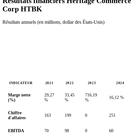
Résultats financiers Heritage Commerce
Corp
HTBK
Résultats annuels (en millions, dollar des États-Unis)
INDICATEUR
2021
2022
2023
2024
Valeurs en millions (dollar des États-Unis)
Marge nette
29,27
33,45
716,19
16,12 %
(%)
%
%
%
Chiffre
163
199
0
251
d'affaires
EBITDA
70
98
0
60