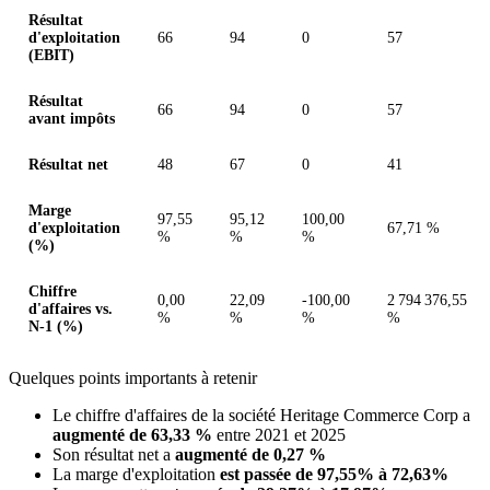
Résultat
d'exploitation
66
94
0
57
(EBIT)
Résultat
66
94
0
57
avant impôts
Résultat net
48
67
0
41
Marge
97,55
95,12
100,00
d'exploitation
67,71 %
%
%
%
(%)
Chiffre
0,00
22,09
-100,00
2 794 376,55
d'affaires vs.
%
%
%
%
N-1 (%)
Quelques points importants à retenir
Le chiffre d'affaires de la société Heritage Commerce Corp a
augmenté de 63,33 %
entre 2021 et 2025
Son résultat net a
augmenté de 0,27 %
La marge d'exploitation
est passée de 97,55% à 72,63%