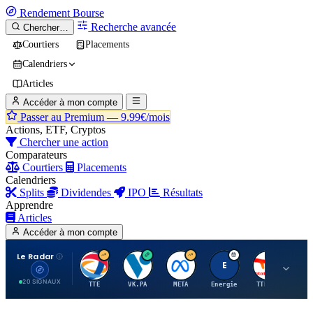
Rendement
Bourse
Recherche avancée
Chercher…
Courtiers
Placements
Calendriers
Articles
Accéder à mon compte
Passer au Premium —
9.99€/mois
Actions, ETF, Cryptos
Chercher une action
Comparateurs
Courtiers
Placements
Calendriers
Splits
Dividendes
IPO
Résultats
Apprendre
Articles
Accéder à mon compte
Le Radar
T
V
M
E
T
20 SIGNAUX
TTE
VK.PA
META
Energie
TTE.PA
RMS