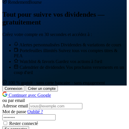
Rendement
Bourse
Tout pour suivre vos dividendes —
gratuitement
Créez votre compte en 30 secondes et accédez à :
Alertes personnalisées
Dividendes & variations de cours
Portefeuilles illimités
Suivez tous vos comptes titres &
PEA
Watchlist & favoris
Gardez vos actions à l'œil
Calendrier de dividendes
Vos prochains versements en un
coup d'œil
100 % gratuit · sans carte bancaire · sans engagement
Connexion
Créer un compte
Continuer avec Google
ou par email
Adresse email
Mot de passe
Oublié ?
Rester connecté