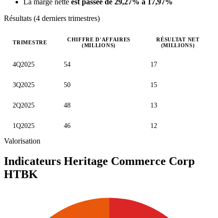
La marge nette
est passée de 29,27% à 17,97%
Résultats (4 derniers trimestres)
CHIFFRE D'AFFAIRES
RÉSULTAT NET
TRIMESTRE
(MILLIONS)
(MILLIONS)
Valeurs trimestrielles en millions (dollar des États-Unis)
4Q2025
54
17
3Q2025
50
15
2Q2025
48
13
1Q2025
46
12
Valorisation
Indicateurs Heritage Commerce Corp
HTBK